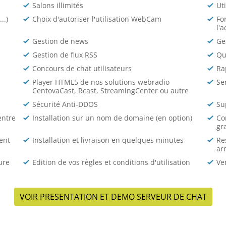
Salons illimités
Uti
..)
Choix d'autoriser l'utilisation WebCam
Fo
l'
Gestion de news
Ge
Gestion de flux RSS
Qu
Concours de chat utilisateurs
Ra
Player HTML5 de nos solutions webradio
Se
CentovaCast, Rcast, StreamingCenter ou autre
Sécurité Anti-DDOS
Su
entre
Installation sur un nom de domaine (en option)
Co
gr
ent
Installation et livraison en quelques minutes
Re
ar
ure
Edition de vos règles et conditions d'utilisation
Ve
VOIR PRESENTATION ET DEMO SERVEUR DE CHAT