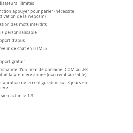
lisateurs illimités
nction appuyer pour parler (nécessite
activation de la webcam)
stion des mots interdits
iz personnalisable
pport d'abus
rveur de chat en HTML5
pport gratuit
mmande d'un nom de domaine .COM ou .FR
atuit la première année (non remboursable)
stauration de la configuration sur 3 jours en
rière
rsion actuelle 1.3