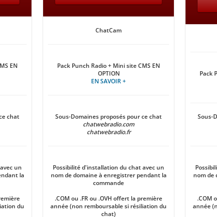
ChatCam
CMS EN
Pack Punch Radio + Mini site CMS EN
OPTION
Pack 
EN SAVOIR +
ce chat
Sous-Domaines proposés pour ce chat
Sous-D
chatwebradio.com
chatwebradio.fr
t avec un
Possibilité d'installation du chat avec un
Possibil
endant la
nom de domaine à enregistrer pendant la
nom de d
commande
première
.COM ou .FR ou .OVH offert la première
.COM ou
iation du
année (non remboursable si résiliation du
année (n
chat)