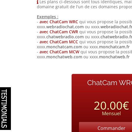
Les plans ci-dessous sont tous identiques, ma
domaine gratuit de l'un de ces domaines prop
Exemples :
-
avec ChatCam WRC
qui vous propose la possi
xxxx.
webradiochat.com
ou xxxx.
webradiochat.f
-
avec ChatCam CWR
qui vous propose la possi
xxxx.
chatwebradio.com
ou xxxx.
chatwebradio.f
-
avec ChatCam MCC
qui vous propose la possi
xxxx.
monchatcam.com
ou xxxx.
monchatcam.fr
-
avec ChatCam MCW
qui vous propose la possi
xxxx.
monchatweb.com
ou xxxx.
monchatweb.fr
ChatCam WR
20.00€
Mensuel
Commander