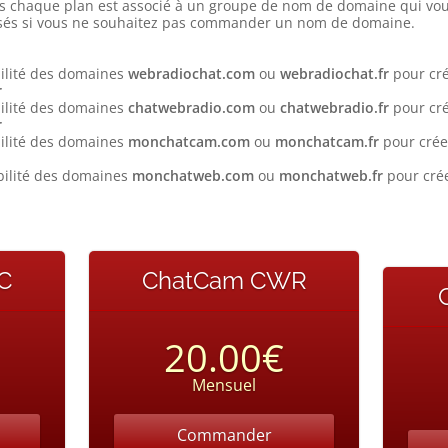
is chaque plan est associé à un groupe de nom de domaine qui vou
osés si vous ne souhaitez pas commander un nom de domaine.
bilité des domaines
webradiochat.com
ou
webradiochat.fr
pour cré
r
bilité des domaines
chatwebradio.com
ou
chatwebradio.fr
pour cré
r
bilité des domaines
monchatcam.com
ou
monchatcam.fr
pour crée
bilité des domaines
monchatweb.com
ou
monchatweb.fr
pour crée
C
ChatCam CWR
20.00€
Mensuel
Commander