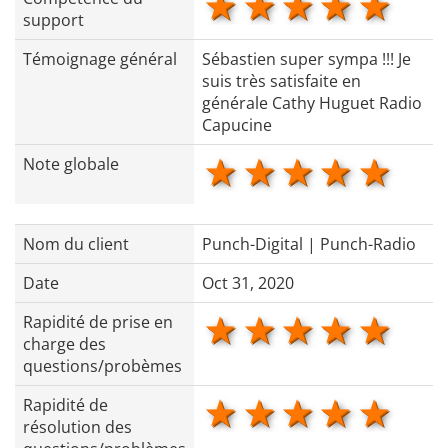
1 star
2 stars
3 stars
4 star
5 s
support
Témoignage général
Sébastien super sympa !!! Je
suis très satisfaite en
générale Cathy Huguet Radio
Capucine
1 star
2 stars
3 stars
4 star
5 s
Note globale
Nom du client
Punch-Digital | Punch-Radio
Date
Oct 31, 2020
1 star
2 stars
3 stars
4 star
5 s
Rapidité de prise en
charge des
questions/probèmes
1 star
2 stars
3 stars
4 star
5 s
Rapidité de
résolution des