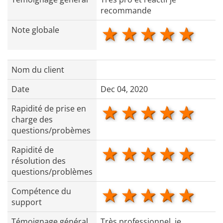
recommande
1 star
2 stars
3 stars
4 star
5 s
Note globale
Nom du client
Date
Dec 04, 2020
1 star
2 stars
3 stars
4 star
5 s
Rapidité de prise en
charge des
questions/probèmes
1 star
2 stars
3 stars
4 star
5 s
Rapidité de
résolution des
questions/problèmes
1 star
2 stars
3 stars
4 star
5 s
Compétence du
support
Témoignage général
Très professionnel, je