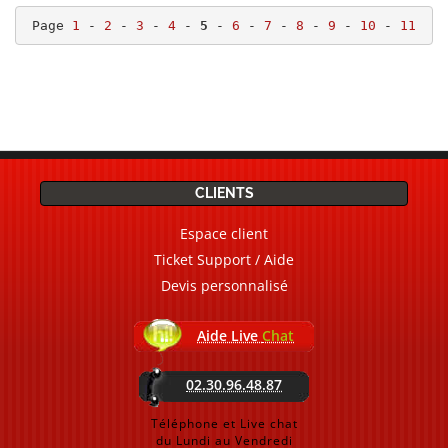
Page 
1
 - 
2
 - 
3
 - 
4
 - 
5
 - 
6
 - 
7
 - 
8
 - 
9
 - 
10
 - 
11
CLIENTS
Espace client
Ticket Support / Aide
Devis personnalisé
Aide Live
Chat
02.30.96.48.87
Téléphone et Live chat
du Lundi au Vendredi