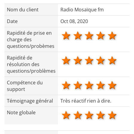
Nom du client
Radio Mosaïque fm
Date
Oct 08, 2020
1 star
2 stars
3 stars
4 star
5 s
Rapidité de prise en
charge des
questions/probèmes
1 star
2 stars
3 stars
4 star
5 s
Rapidité de
résolution des
questions/problèmes
1 star
2 stars
3 stars
4 star
5 s
Compétence du
support
Témoignage général
Très réactif rien à dire.
1 star
2 stars
3 stars
4 star
5 s
Note globale