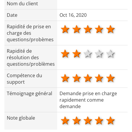
Nom du client
Date
Oct 16, 2020
1 star
2 stars
3 stars
4 star
5 s
Rapidité de prise en
charge des
questions/probèmes
1 star
2 stars
3 stars
4 star
5 s
Rapidité de
résolution des
questions/problèmes
1 star
2 stars
3 stars
4 star
5 s
Compétence du
support
Témoignage général
Demande prise en charge
rapidement comme
demande
1 star
2 stars
3 stars
4 star
5 s
Note globale