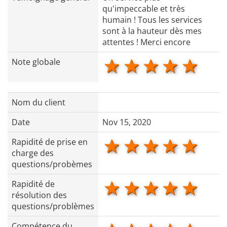
qu'impeccable et très
humain ! Tous les services
sont à la hauteur dès mes
attentes ! Merci encore
1 star
2 stars
3 stars
4 star
5 s
Note globale
Nom du client
Date
Nov 15, 2020
1 star
2 stars
3 stars
4 star
5 s
Rapidité de prise en
charge des
questions/probèmes
1 star
2 stars
3 stars
4 star
5 s
Rapidité de
résolution des
questions/problèmes
Compétence du