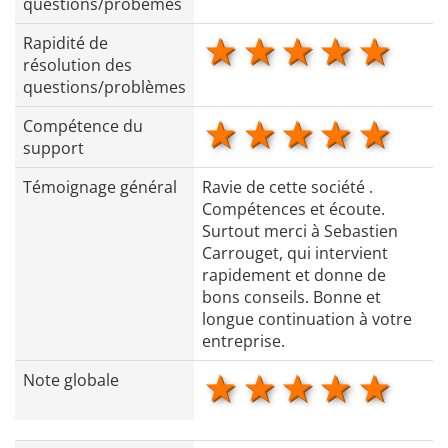
questions/probèmes
1 star
2 stars
3 stars
4 star
5 s
Rapidité de
résolution des
questions/problèmes
1 star
2 stars
3 stars
4 star
5 s
Compétence du
support
Témoignage général
Ravie de cette société .
Compétences et écoute.
Surtout merci à Sebastien
Carrouget, qui intervient
rapidement et donne de
bons conseils. Bonne et
longue continuation à votre
entreprise.
1 star
2 stars
3 stars
4 star
5 s
Note globale