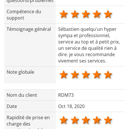
questions/problèmes
1 star
2 stars
3 stars
4 star
5 s
Compétence du
support
Témoignage général
Sébastien quelqu'un hyper
sympa et professionnel,
service au top et à petit prix,
un service de qualité rien à
dire. je vous recommande
vivement ses services.
1 star
2 stars
3 stars
4 star
5 s
Note globale
Nom du client
RDM73
Date
Oct 18, 2020
1 star
2 stars
3 stars
4 star
5 s
Rapidité de prise en
charge des