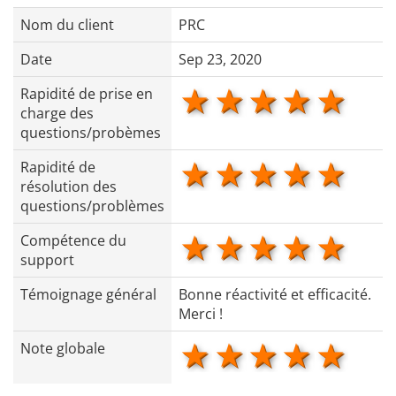
Nom du client
PRC
Date
Sep 23, 2020
1 star
2 stars
3 stars
4 star
5 s
Rapidité de prise en
charge des
questions/probèmes
1 star
2 stars
3 stars
4 star
5 s
Rapidité de
résolution des
questions/problèmes
1 star
2 stars
3 stars
4 star
5 s
Compétence du
support
Témoignage général
Bonne réactivité et efficacité.
Merci !
1 star
2 stars
3 stars
4 star
5 s
Note globale