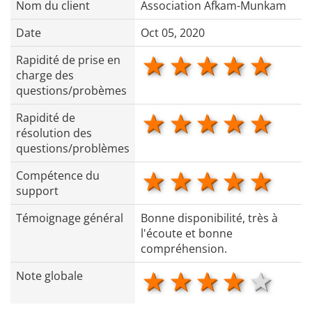
Nom du client
Association Afkam-Munkam
Date
Oct 05, 2020
1 star
2 stars
3 stars
4 star
5 s
Rapidité de prise en
charge des
questions/probèmes
1 star
2 stars
3 stars
4 star
5 s
Rapidité de
résolution des
questions/problèmes
1 star
2 stars
3 stars
4 star
5 s
Compétence du
support
Témoignage général
Bonne disponibilité, très à
l'écoute et bonne
compréhension.
1 star
2 stars
3 stars
4 star
5 s
Note globale