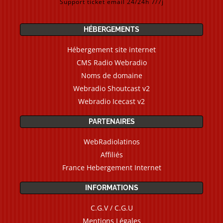
Support ticket email 24/24h 7/7j
HÉBERGEMENTS
Hébergement site internet
CMS Radio Webradio
Noms de domaine
Webradio Shoutcast v2
Webradio Icecast v2
PARTENAIRES
WebRadiolatinos
Affiliés
France Hebergement Internet
INFORMATIONS
C.G.V / C.G.U
Mentions Légales