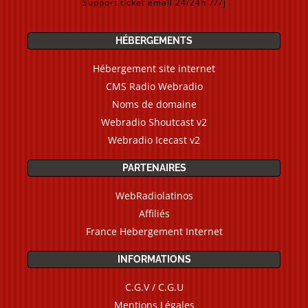
Support ticket email 24/24h 7/7j
HÉBERGEMENTS
Hébergement site internet
CMS Radio Webradio
Noms de domaine
Webradio Shoutcast v2
Webradio Icecast v2
PARTENAIRES
WebRadiolatinos
Affiliés
France Hebergement Internet
INFORMATIONS
C.G.V / C.G.U
Mentions Légales