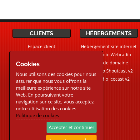
CLIENTS
HÉBERGEMENTS
Espace client
Hébergement site internet
Ticket Support / Aide
CMS Radio Webradio
Devis personnalisé
Noms de domaine
Cookies
Webradio Shoutcast v2
Nous utilisons des cookies pour nous
Aide Live
Chat
Webradio Icecast v2
assurer que nous vous offrons la
meilleure expérience sur notre site
02.30.96.48.87
Web. En poursuivant votre
navigation sur ce site, vous acceptez
Téléphone et Live chat
notre utilisation des cookies.
du Lundi au Vendredi
Politique de cookies
9h-12h30/13h30-18h
Support ticket email 24/24h
Accepter et continuer
7/7j