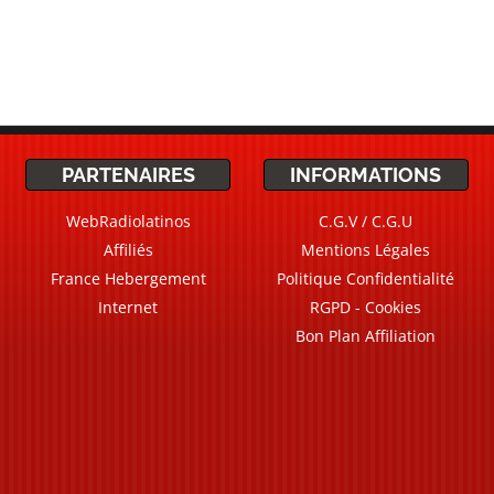
PARTENAIRES
INFORMATIONS
WebRadiolatinos
C.G.V / C.G.U
Affiliés
Mentions Légales
France Hebergement
Politique Confidentialité
Internet
RGPD - Cookies
Bon Plan Affiliation