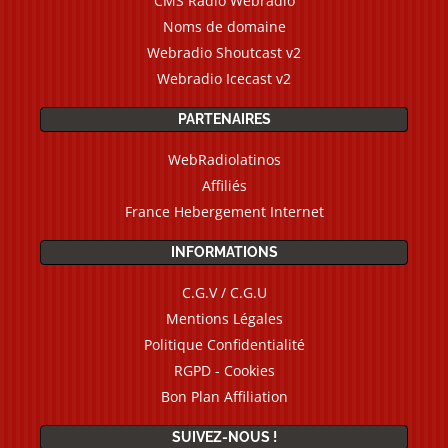
CMS Radio Webradio
Noms de domaine
Webradio Shoutcast v2
Webradio Icecast v2
PARTENAIRES
WebRadiolatinos
Affiliés
France Hebergement Internet
INFORMATIONS
C.G.V / C.G.U
Mentions Légales
Politique Confidentialité
RGPD - Cookies
Bon Plan Affiliation
SUIVEZ-NOUS !