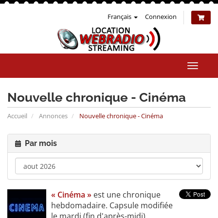
Français
Connexion
Bascul
la
naviga
Nouvelle chronique - Cinéma
Accueil
Annonces
Nouvelle chronique - Cinéma
Par mois
« Cinéma »
est une chronique
hebdomadaire. Capsule modifiée
le mardi (fin d'après-midi).