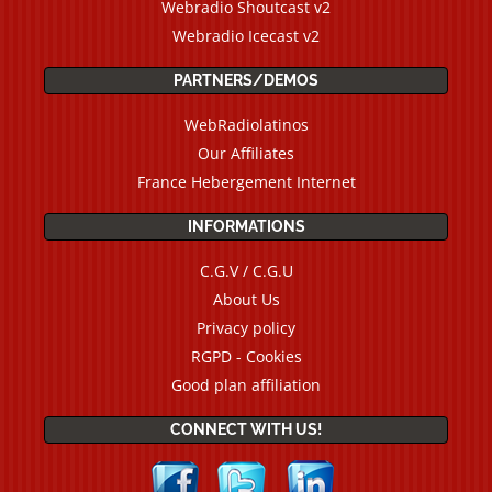
Webradio Shoutcast v2
Webradio Icecast v2
PARTNERS/DEMOS
WebRadiolatinos
Our Affiliates
France Hebergement Internet
INFORMATIONS
C.G.V / C.G.U
About Us
Privacy policy
RGPD - Cookies
Good plan affiliation
CONNECT WITH US!