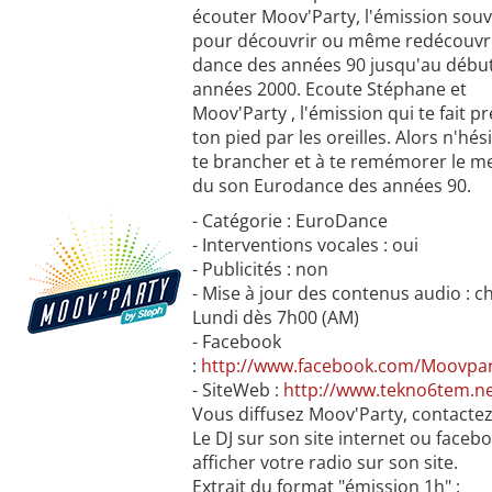
écouter Moov'Party, l'émission souv
pour découvrir ou même redécouvri
dance des années 90 jusqu'au débu
années 2000. Ecoute Stéphane et
Moov'Party , l'émission qui te fait p
ton pied par les oreilles. Alors n'hés
te brancher et à te remémorer le me
du son Eurodance des années 90.
- Catégorie : EuroDance
- Interventions vocales : oui
- Publicités : non
- Mise à jour des contenus audio : 
Lundi dès 7h00 (AM)
- Facebook
:
http://www.facebook.com/Moovpa
- SiteWeb :
http://www.tekno6tem.n
Vous diffusez Moov'Party, contacte
Le DJ sur son site internet ou faceb
afficher votre radio sur son site.
Extrait du format "émission 1h" :