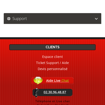
Support
CLIENTS
Espace client
Ticket Support / Aide
Devis personnalisé
Aide Live
Chat
02.30.96.48.87
Téléphone et Live chat