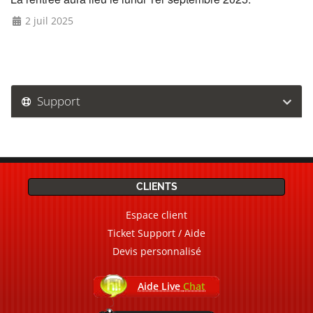
2 juil 2025
Support
CLIENTS
Espace client
Ticket Support / Aide
Devis personnalisé
Aide Live
Chat