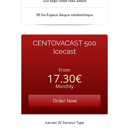
320 kbps Débit max alloué
90 Go Espace disque médiathèque
CENTOVACAST 500
Icecast
From
17.30€
Monthly
Order Now
icecast V2 Serveur Type