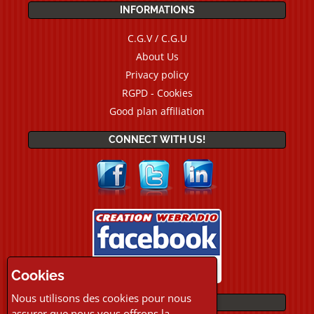
INFORMATIONS
C.G.V / C.G.U
About Us
Privacy policy
RGPD - Cookies
Good plan affiliation
CONNECT WITH US!
Cookies
Nous utilisons des cookies pour nous
PAYMENTS
assurer que nous vous offrons la