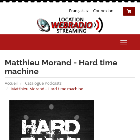
Français
Connexion
Bascul
la
naviga
Matthieu Morand - Hard time
machine
Accueil
Catalogue Podcasts
Matthieu Morand - Hard time machine