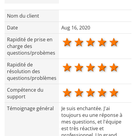
Nom du client
Date
Aug 16, 2020
1 star
2 stars
3 stars
4 star
5 s
Rapidité de prise en
charge des
questions/probèmes
1 star
2 stars
3 stars
4 star
5 s
Rapidité de
résolution des
questions/problèmes
1 star
2 stars
3 stars
4 star
5 s
Compétence du
support
Témoignage général
Je suis enchantée. J'ai
toujours eu une réponse à
mes questions, et l'équipe
est très réactive et
professionnel. Un grand