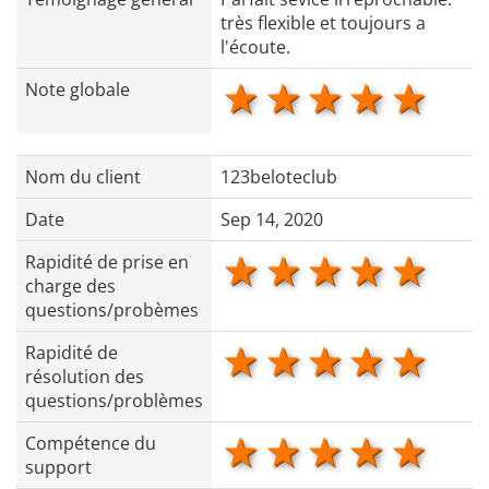
très flexible et toujours a
l'écoute.
1 star
2 stars
3 stars
4 star
5 s
Note globale
Nom du client
123beloteclub
Date
Sep 14, 2020
1 star
2 stars
3 stars
4 star
5 s
Rapidité de prise en
charge des
questions/probèmes
1 star
2 stars
3 stars
4 star
5 s
Rapidité de
résolution des
questions/problèmes
1 star
2 stars
3 stars
4 star
5 s
Compétence du
support