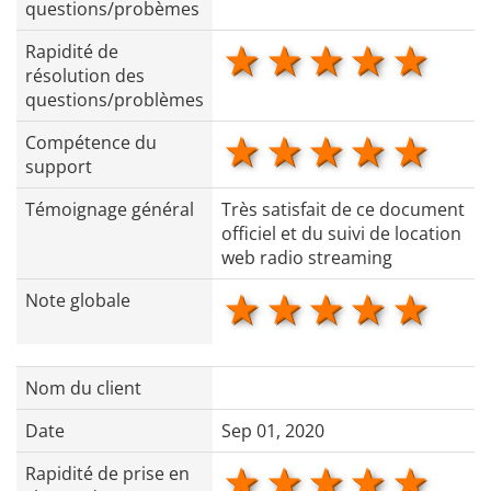
questions/probèmes
1 star
2 stars
3 stars
4 star
5 s
Rapidité de
résolution des
questions/problèmes
1 star
2 stars
3 stars
4 star
5 s
Compétence du
support
Témoignage général
Très satisfait de ce document
officiel et du suivi de location
web radio streaming
1 star
2 stars
3 stars
4 star
5 s
Note globale
Nom du client
Date
Sep 01, 2020
1 star
2 stars
3 stars
4 star
5 s
Rapidité de prise en