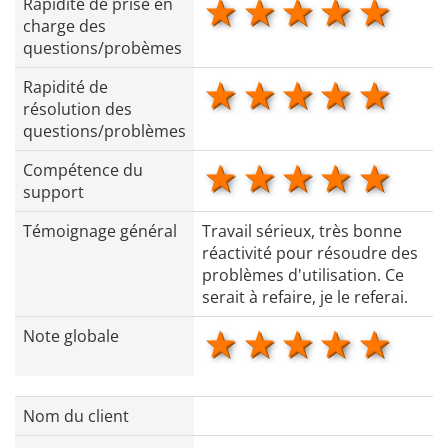
1 star
2 stars
3 stars
4 star
5 s
Rapidité de prise en
charge des
questions/probèmes
1 star
2 stars
3 stars
4 star
5 s
Rapidité de
résolution des
questions/problèmes
1 star
2 stars
3 stars
4 star
5 s
Compétence du
support
Témoignage général
Travail sérieux, très bonne
réactivité pour résoudre des
problèmes d'utilisation. Ce
serait à refaire, je le referai.
1 star
2 stars
3 stars
4 star
5 s
Note globale
Nom du client