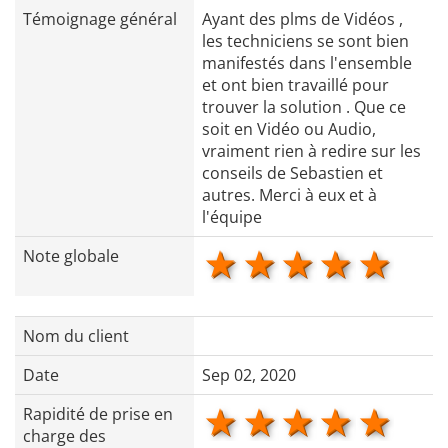
Témoignage général
Ayant des plms de Vidéos ,
les techniciens se sont bien
manifestés dans l'ensemble
et ont bien travaillé pour
trouver la solution . Que ce
soit en Vidéo ou Audio,
vraiment rien à redire sur les
conseils de Sebastien et
autres. Merci à eux et à
l'équipe
1 star
2 stars
3 stars
4 star
5 s
Note globale
Nom du client
Date
Sep 02, 2020
1 star
2 stars
3 stars
4 star
5 s
Rapidité de prise en
charge des