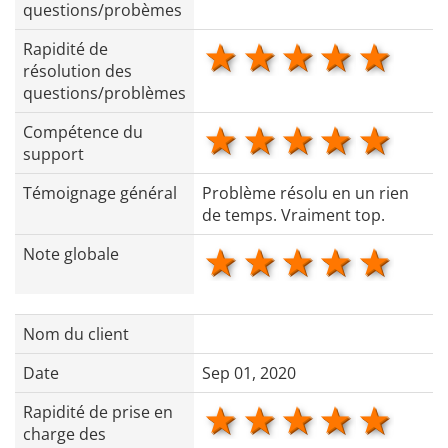
questions/probèmes
1 star
2 stars
3 stars
4 star
5 s
Rapidité de
résolution des
questions/problèmes
1 star
2 stars
3 stars
4 star
5 s
Compétence du
support
Témoignage général
Problème résolu en un rien
de temps. Vraiment top.
1 star
2 stars
3 stars
4 star
5 s
Note globale
Nom du client
Date
Sep 01, 2020
1 star
2 stars
3 stars
4 star
5 s
Rapidité de prise en
charge des