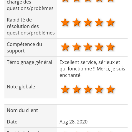
charge des
questions/probèmes
1 star
2 stars
3 stars
4 star
5 s
Rapidité de
résolution des
questions/problèmes
1 star
2 stars
3 stars
4 star
5 s
Compétence du
support
Témoignage général
Excellent service, sérieux et
qui fonctionne !! Merci, je suis
enchanté.
1 star
2 stars
3 stars
4 star
5 s
Note globale
Nom du client
Date
Aug 28, 2020