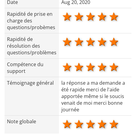
Date
Aug 20, 2020
1 star
2 stars
3 stars
4 star
5 s
Rapidité de prise en
charge des
questions/probèmes
1 star
2 stars
3 stars
4 star
5 s
Rapidité de
résolution des
questions/problèmes
1 star
2 stars
3 stars
4 star
5 s
Compétence du
support
Témoignage général
la réponse a ma demande a
été rapide merci de l'aide
apportée même si le soucis
venait de moi merci bonne
journée
1 star
2 stars
3 stars
4 star
5 s
Note globale