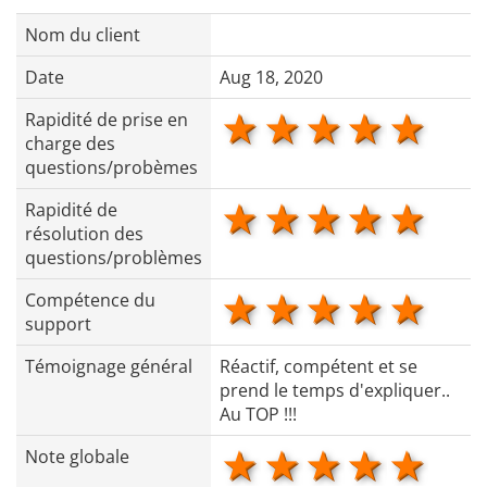
Nom du client
Date
Aug 18, 2020
1 star
2 stars
3 stars
4 star
5 s
Rapidité de prise en
charge des
questions/probèmes
1 star
2 stars
3 stars
4 star
5 s
Rapidité de
résolution des
questions/problèmes
1 star
2 stars
3 stars
4 star
5 s
Compétence du
support
Témoignage général
Réactif, compétent et se
prend le temps d'expliquer..
Au TOP !!!
1 star
2 stars
3 stars
4 star
5 s
Note globale