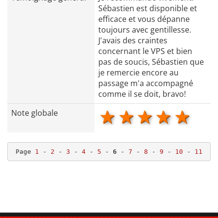
Sébastien est disponible et
efficace et vous dépanne
toujours avec gentillesse.
J'avais des craintes
concernant le VPS et bien
pas de soucis, Sébastien que
je remercie encore au
passage m'a accompagné
comme il se doit, bravo!
1 star
2 stars
3 stars
4 star
5 s
Note globale
Page 
1
 - 
2
 - 
3
 - 
4
 - 
5
 - 
6
 - 
7
 - 
8
 - 
9
 - 
10
 - 
11