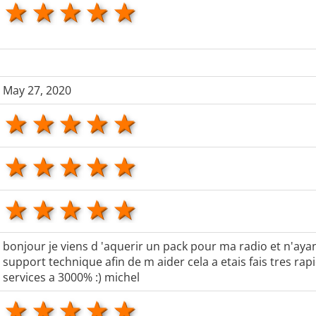
1 star
2 stars
3 stars
4 stars
5 stars
May 27, 2020
1 star
2 stars
3 stars
4 stars
5 stars
1 star
2 stars
3 stars
4 stars
5 stars
1 star
2 stars
3 stars
4 stars
5 stars
bonjour je viens d 'aquerir un pack pour ma radio et n'ayan
support technique afin de m aider cela a etais fais tres r
services a 3000% :) michel
1 star
2 stars
3 stars
4 stars
5 stars