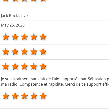
Jack Rocks Live
May 25, 2020
1 star
2 stars
3 stars
4 stars
5 stars
1 star
2 stars
3 stars
4 stars
5 stars
1 star
2 stars
3 stars
4 stars
5 stars
Je suis vraiment satisfait de l'aide apportée par Sébastien 
ma radio. Compétence et rapidité. Merci de ce support effi
1 star
2 stars
3 stars
4 stars
5 stars