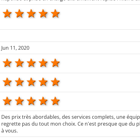
1 star
2 stars
3 stars
4 stars
5 stars
Jun 11, 2020
1 star
2 stars
3 stars
4 stars
5 stars
1 star
2 stars
3 stars
4 stars
5 stars
1 star
2 stars
3 stars
4 stars
5 stars
Des prix très abordables, des services complets, une équipe 
regrette pas du tout mon choix. Ce n'est presque que du pl
à vous.