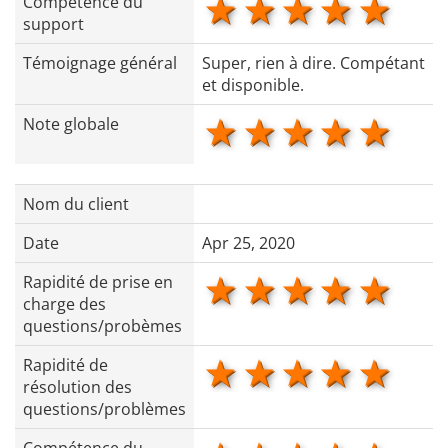
1 star
2 stars
3 stars
4 star
5 s
Compétence du
support
Témoignage général
Super, rien à dire. Compétant
et disponible.
1 star
2 stars
3 stars
4 star
5 s
Note globale
Nom du client
Date
Apr 25, 2020
1 star
2 stars
3 stars
4 star
5 s
Rapidité de prise en
charge des
questions/probèmes
1 star
2 stars
3 stars
4 star
5 s
Rapidité de
résolution des
questions/problèmes