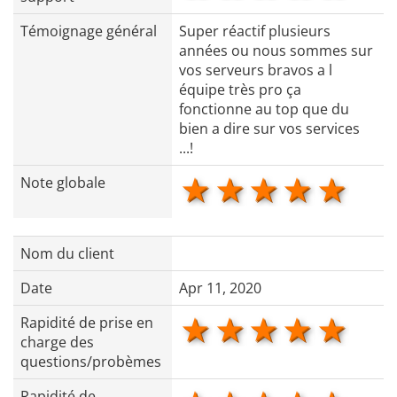
Témoignage général
Super réactif plusieurs
années ou nous sommes sur
vos serveurs bravos a l
équipe très pro ça
fonctionne au top que du
bien a dire sur vos services
...!
1 star
2 stars
3 stars
4 star
5 s
Note globale
Nom du client
Date
Apr 11, 2020
1 star
2 stars
3 stars
4 star
5 s
Rapidité de prise en
charge des
questions/probèmes
Rapidité de