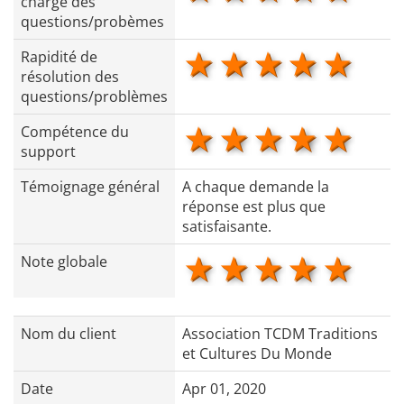
charge des
questions/probèmes
1 star
2 stars
3 stars
4 star
5 s
Rapidité de
résolution des
questions/problèmes
1 star
2 stars
3 stars
4 star
5 s
Compétence du
support
Témoignage général
A chaque demande la
réponse est plus que
satisfaisante.
1 star
2 stars
3 stars
4 star
5 s
Note globale
Nom du client
Association TCDM Traditions
et Cultures Du Monde
Date
Apr 01, 2020