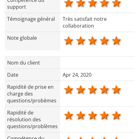
1 star
2 stars
3 stars
4 star
5 s
Compétence du
support
Témoignage général
Très satisfait notre
collaboration
1 star
2 stars
3 stars
4 star
5 s
Note globale
Nom du client
Date
Apr 24, 2020
1 star
2 stars
3 stars
4 star
5 s
Rapidité de prise en
charge des
questions/probèmes
1 star
2 stars
3 stars
4 star
5 s
Rapidité de
résolution des
questions/problèmes
Compétence du