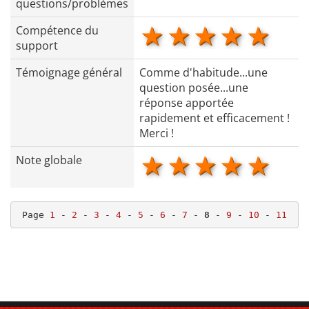
questions/problèmes
1 star
2 stars
3 stars
4 star
5 s
Compétence du
support
Témoignage général
Comme d'habitude...une
question posée...une
réponse apportée
rapidement et efficacement !
Merci !
1 star
2 stars
3 stars
4 star
5 s
Note globale
Page 
1
 - 
2
 - 
3
 - 
4
 - 
5
 - 
6
 - 
7
 - 
8
 - 
9
 - 
10
 - 
11