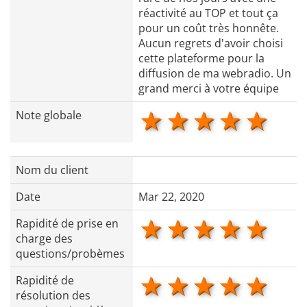
réactivité au TOP et tout ça
pour un coût très honnête.
Aucun regrets d'avoir choisi
cette plateforme pour la
diffusion de ma webradio. Un
grand merci à votre équipe
1 star
2 stars
3 stars
4 star
5 s
Note globale
Nom du client
Date
Mar 22, 2020
1 star
2 stars
3 stars
4 star
5 s
Rapidité de prise en
charge des
questions/probèmes
1 star
2 stars
3 stars
4 star
5 s
Rapidité de
résolution des