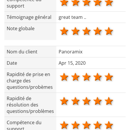
1 star
2 stars
3 stars
4 star
5 s
support
Témoignage général
great team ..
1 star
2 stars
3 stars
4 star
5 s
Note globale
Nom du client
Panoramix
Date
Apr 15, 2020
1 star
2 stars
3 stars
4 star
5 s
Rapidité de prise en
charge des
questions/probèmes
1 star
2 stars
3 stars
4 star
5 s
Rapidité de
résolution des
questions/problèmes
1 star
2 stars
3 stars
4 star
5 s
Compétence du
support