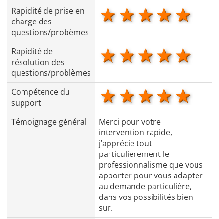
1 star
2 stars
3 stars
4 star
5 s
Rapidité de prise en
charge des
questions/probèmes
1 star
2 stars
3 stars
4 star
5 s
Rapidité de
résolution des
questions/problèmes
1 star
2 stars
3 stars
4 star
5 s
Compétence du
support
Témoignage général
Merci pour votre
intervention rapide,
j’apprécie tout
particulièrement le
professionnalisme que vous
apporter pour vous adapter
au demande particulière,
dans vos possibilités bien
sur.