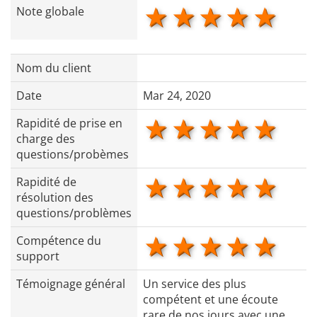
1 star
2 stars
3 stars
4 star
5 s
Note globale
Nom du client
Date
Mar 24, 2020
1 star
2 stars
3 stars
4 star
5 s
Rapidité de prise en
charge des
questions/probèmes
1 star
2 stars
3 stars
4 star
5 s
Rapidité de
résolution des
questions/problèmes
1 star
2 stars
3 stars
4 star
5 s
Compétence du
support
Témoignage général
Un service des plus
compétent et une écoute
rare de nos jours avec une