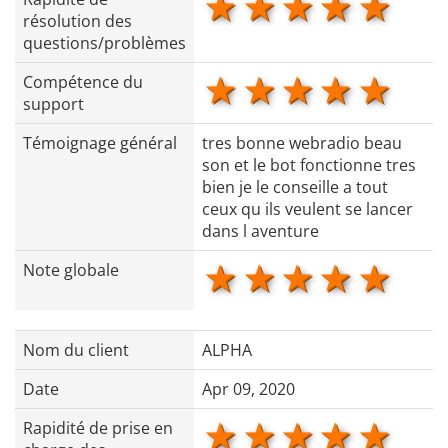
1 star
2 stars
3 stars
4 star
5 s
résolution des
questions/problèmes
1 star
2 stars
3 stars
4 star
5 s
Compétence du
support
Témoignage général
tres bonne webradio beau
son et le bot fonctionne tres
bien je le conseille a tout
ceux qu ils veulent se lancer
dans l aventure
1 star
2 stars
3 stars
4 star
5 s
Note globale
Nom du client
ALPHA
Date
Apr 09, 2020
1 star
2 stars
3 stars
4 star
5 s
Rapidité de prise en