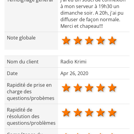
à mon serveur à 19h30 un
dimanche soir. A 20h, j'ai pu
diffuser de façon normale.
Merci et chapeau!!!
1 star
2 stars
3 stars
4 star
5 s
Note globale
Nom du client
Radio Krimi
Date
Apr 26, 2020
1 star
2 stars
3 stars
4 star
5 s
Rapidité de prise en
charge des
questions/probèmes
1 star
2 stars
3 stars
4 star
5 s
Rapidité de
résolution des
questions/problèmes