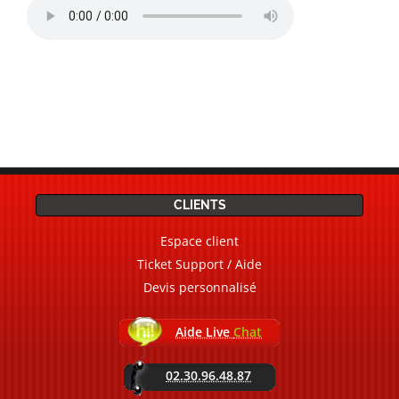
CLIENTS
Espace client
Ticket Support / Aide
Devis personnalisé
Aide Live
Chat
02.30.96.48.87