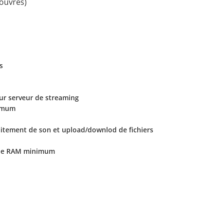
ouvrés)
s
sur serveur de streaming
nimum
raitement de son et upload/downlod de fichiers
o de RAM minimum