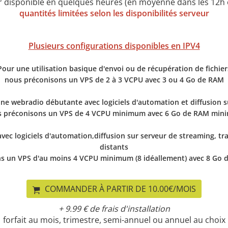
r disponible en quelques heures (en moyenne dans les 12h 
quantités limitées selon les disponibilités serveur
Plusieurs configurations disponibles en IPV4
Pour une utilisation basique d'envoi ou de récupération de fichier
nous préconisons un VPS de 2 à 3 VCPU avec 3 ou 4 Go de RAM
une webradio débutante avec logiciels d'automation et diffusion 
 préconisons un VPS de 4 VCPU minimum avec 6 Go de RAM mi
vec logiciels d'automation,diffusion sur serveur de streaming, t
distants
s un VPS d'au moins 4 VCPU minimum (8 idéallement) avec 8 G
COMMANDER À PARTIR DE 10.00€/MOIS
+ 9.99 € de frais d'installation
forfait au mois, trimestre, semi-annuel ou annuel au choix