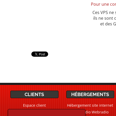
Pour une con
Ces VPS ne 
ils ne sont
et des 
CLIENTS
HÉBERGEMENTS
Espace client
Hébergement site internet
Ticket Support / Aide
CMS Radio Webradio