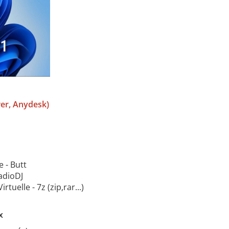
wer, Anydesk)
 - Butt
adioDJ
uelle - 7z (zip,rar...)
x