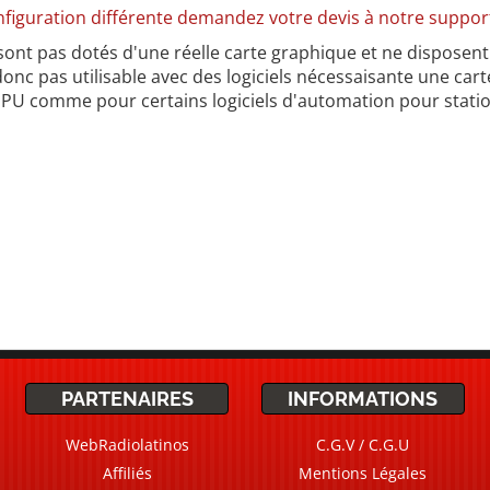
figuration différente demandez votre devis à notre suppo
sont pas dotés d'une réelle carte graphique et ne disposen
 donc pas utilisable avec des logiciels nécessaisante une car
GPU comme pour certains logiciels d'automation pour statio
*Anydesk : non compatible IPV6
PARTENAIRES
INFORMATIONS
WebRadiolatinos
C.G.V / C.G.U
Affiliés
Mentions Légales