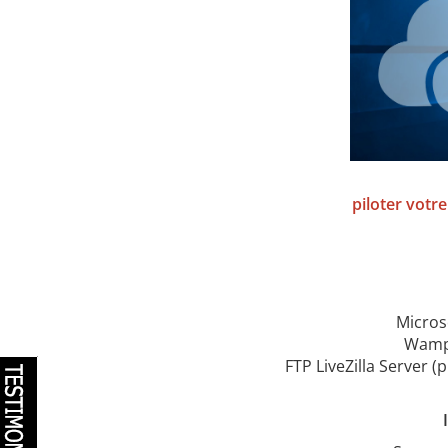
piloter votr
Micros
WampS
FTP LiveZilla Server (