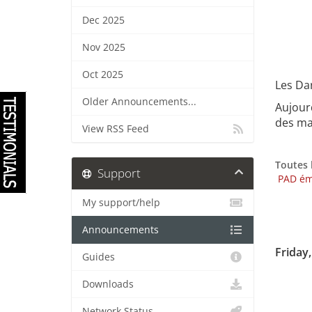
Dec 2025
Nov 2025
Oct 2025
Les Dar
Older Announcements...
Aujour
des mas
View RSS Feed
Toutes 
Support
PAD ém
My support/help
Announcements
Friday
Guides
Downloads
Network Status