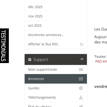
déc 2025
nov 2025
oct 2025
Les Dar
Anciennes annonces...
Aujour
des mas
Afficher le flux RSS
Toutes 
Support
PAD ém
Mon support/aide
Annonces
vendre
Guides
Téléchargements
État du réseau