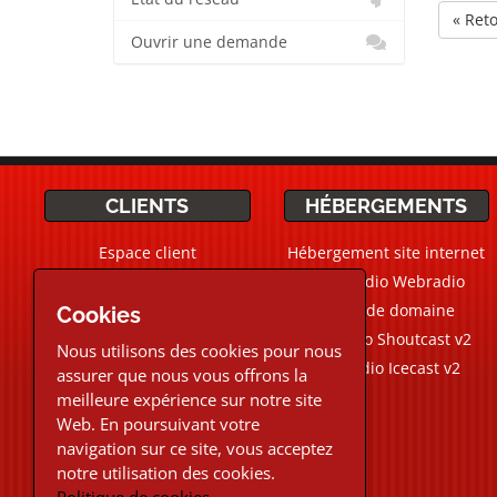
« Ret
Ouvrir une demande
CLIENTS
HÉBERGEMENTS
Espace client
Hébergement site internet
Ticket Support / Aide
CMS Radio Webradio
Devis personnalisé
Noms de domaine
Cookies
Webradio Shoutcast v2
Nous utilisons des cookies pour nous
Aide Live
Chat
Webradio Icecast v2
assurer que nous vous offrons la
meilleure expérience sur notre site
02.30.96.48.87
Web. En poursuivant votre
navigation sur ce site, vous acceptez
Téléphone et Live chat
notre utilisation des cookies.
du Lundi au Vendredi