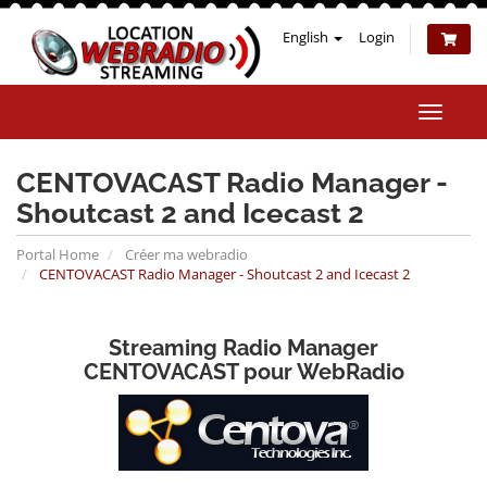
English
Login
Toggle
naviga
CENTOVACAST Radio Manager -
Shoutcast 2 and Icecast 2
Portal Home
Créer ma webradio
CENTOVACAST Radio Manager - Shoutcast 2 and Icecast 2
Streaming Radio Manager
CENTOVACAST pour WebRadio