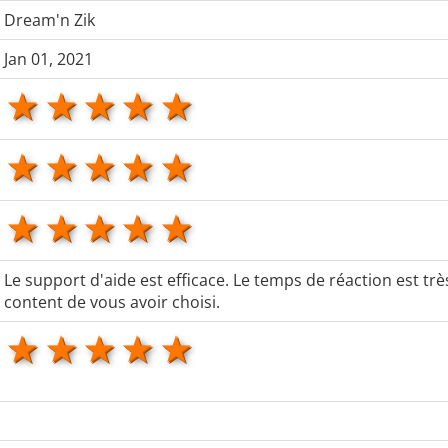
Dream'n Zik
Jan 01, 2021
1 star
2 stars
3 stars
4 stars
5 stars
1 star
2 stars
3 stars
4 stars
5 stars
1 star
2 stars
3 stars
4 stars
5 stars
Le support d'aide est efficace. Le temps de réaction est très
content de vous avoir choisi.
1 star
2 stars
3 stars
4 stars
5 stars