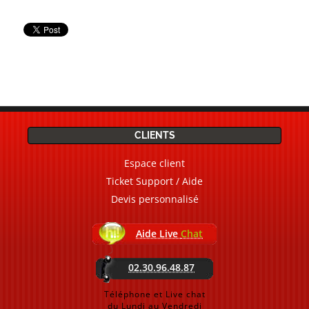
CLIENTS
Espace client
Ticket Support / Aide
Devis personnalisé
Aide Live
Chat
02.30.96.48.87
Téléphone et Live chat
du Lundi au Vendredi