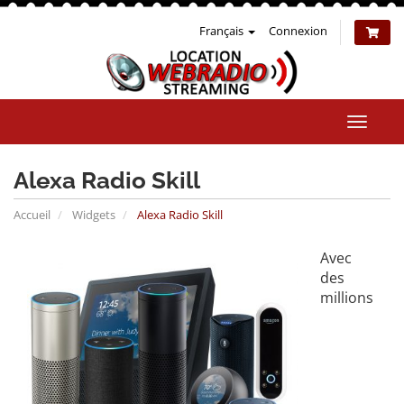
Français
Connexion
Bascul
la
naviga
Alexa Radio Skill
Accueil
Widgets
Alexa Radio Skill
Avec
des
millions