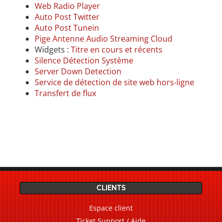
Web Radio Player
Auto Post Twitter
Auto Post Tunein
Pige Antenne Audio Streaming Cloud
Widgets :
Titre en cours et récents
Silence Détection Système
Server Down Detection
Service de détection de site web hors-ligne
Transfert de flux
CLIENTS
Espace client
Ticket Support / Aide