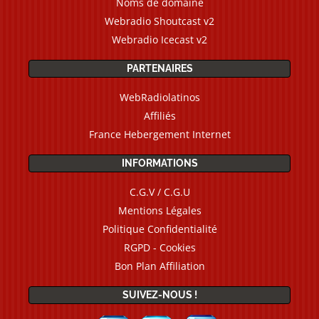
Noms de domaine
Webradio Shoutcast v2
Webradio Icecast v2
PARTENAIRES
WebRadiolatinos
Affiliés
France Hebergement Internet
INFORMATIONS
C.G.V / C.G.U
Mentions Légales
Politique Confidentialité
RGPD - Cookies
Bon Plan Affiliation
SUIVEZ-NOUS !