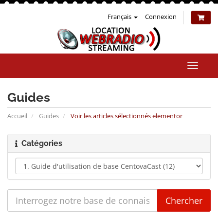
Français
Connexion
Bascul
la
naviga
Guides
Accueil
Guides
Voir les articles sélectionnés elementor
Catégories