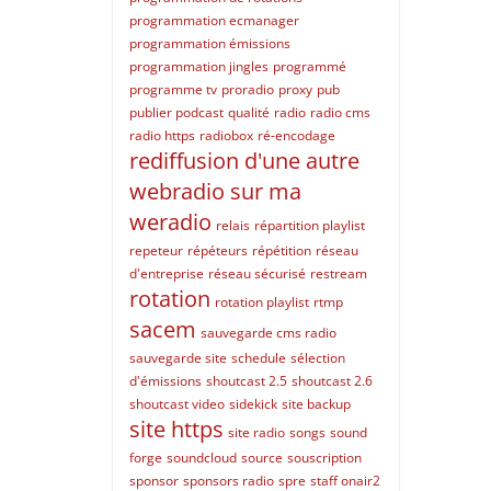
programmation ecmanager
programmation émissions
programmation jingles
programmé
programme tv
proradio
proxy
pub
publier podcast
qualité
radio
radio cms
radio https
radiobox
ré-encodage
rediffusion d'une autre
webradio sur ma
weradio
relais
répartition playlist
repeteur
répéteurs
répétition
réseau
d'entreprise
réseau sécurisé
restream
rotation
rotation playlist
rtmp
sacem
sauvegarde cms radio
sauvegarde site
schedule
sélection
d'émissions
shoutcast 2.5
shoutcast 2.6
shoutcast video
sidekick
site backup
site https
site radio
songs
sound
forge
soundcloud
source
souscription
sponsor
sponsors radio
spre
staff onair2