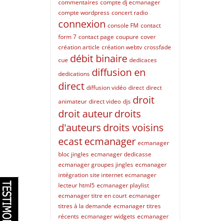
commentaires
compte dj ecmanager
compte wordpress
concert radio
connexion
console FM
contact
form 7
contact page
coupure
cover
création article
création webtv
crossfade
débit binaire
cue
dedicaces
diffusion en
dedications
direct
diffusion vidéo
direct
direct
droit
animateur
direct video
djs
droit auteur
droits
d'auteurs
droits voisins
ecast
ecmanager
ecmanager
bloc jingles
ecmanager dedicasse
ecmanager groupes jingles
ecmanager
intégration site internet
ecmanager
lecteur html5
ecmanager playlist
ecmanager titre en court
ecmanager
titres à la demande
ecmanager titres
récents
ecmanager widgets
ecmanager