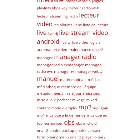
interview radio
jingles
playlists
kbps
key
lecteur radio web
lecteur
lecteur streaming radio
vidéo
les albums
lieux
liste de lecture
live
live stream video
live dj
android
live tv
live video
logiciel
automation vidéo
maintenance onair2
manager radio
manager
manager radio ecmanager
manager
radio evc
manager tv
manager webtv
manuel
matin
matinale
médias
médiathèque
membre de l'équipe
métadonnées
mise à jour émissions
mise à jour podcast
mixage
mixed
mp3
content
mode d'emploi
mp3gain
mp4
musique à la demande
musique au
obs
top
normaliser
obs android
onair2
onair2 backup
onair2 contact
form
onair2 menu
onair2 player
onair2