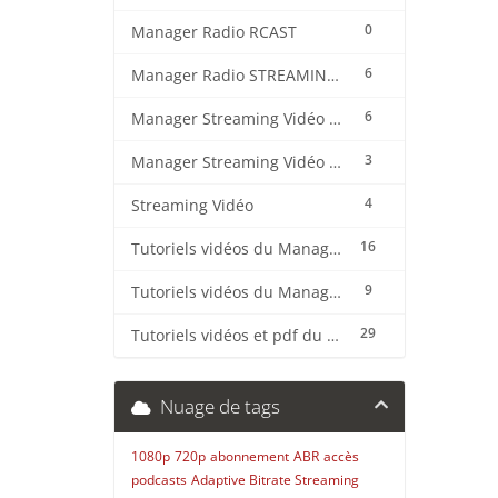
0
Manager Radio RCAST
6
Manager Radio STREAMING CENTER
6
Manager Streaming Vidéo TVMCP
3
Manager Streaming Vidéo VDO
4
Streaming Vidéo
16
Tutoriels vidéos du Manager Radio CentovaCast
9
Tutoriels vidéos du Manager Radio STREAMING CENTER
29
Tutoriels vidéos et pdf du CMS Radio Wordpress + OnAir2/Pro.Radio
Nuage de tags
1080p
720p
abonnement
ABR
accès
podcasts
Adaptive Bitrate Streaming