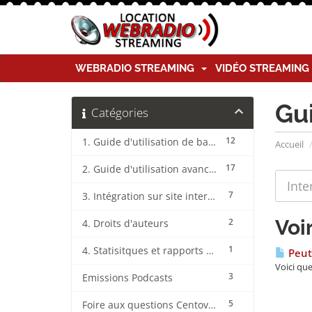
WEBRADIO STREAMING
VIDÉO STREAMIN
Gu
Catégories
12
1. Guide d'utilisation de base CentovaCast
Accueil
17
2. Guide d'utilisation avancée CentovaCast
7
3. Intégration sur site internet CentovaCast
Voi
2
4. Droits d'auteurs
1
4. Statisitques et rapports CentovaCast
Peut-
Voici que
3
Emissions Podcasts
5
Foire aux questions CentovaCast