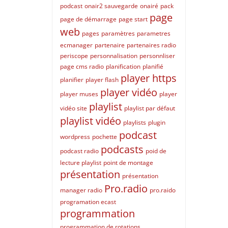
podcast
onair2 sauvegarde
onairé
pack
page
page de démarrage
page start
web
pages
paramètres
parametres
ecmanager
partenaire
partenaires radio
periscope
personnalisation
personnliser
page cms radio
planification
planifié
player https
planifier
player flash
player vidéo
player muses
player
playlist
vidéo site
playlist par défaut
playlist vidéo
playlists
plugin
podcast
wordpress
pochette
podcasts
podcast radio
poid de
lecture playlist
point de montage
présentation
présentation
Pro.radio
manager radio
pro.raido
programation ecast
programmation
programmation de rotations