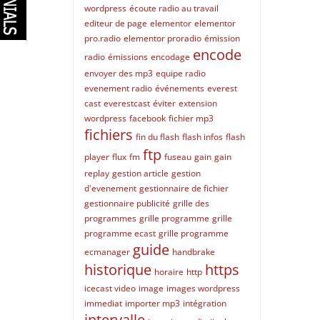
wordpress
écoute radio au travail
editeur de page
elementor
elementor
pro.radio
elementor proradio
émission
encode
radio
émissions
encodage
envoyer des mp3
equipe radio
evenement radio
événements
everest
cast
everestcast
éviter
extension
wordpress
facebook
fichier mp3
fichiers
fin du flash
flash infos
flash
ftp
player
flux
fm
fuseau
gain
gain
replay
gestion article
gestion
d'evenement
gestionnaire de fichier
gestionnaire publicité
grille des
programmes
grille programme
grille
programme ecast
grille programme
guide
ecmanager
handbrake
historique
https
horaire
http
icecast video
image
images wordpress
immediat
importer mp3
intégration
intervalle