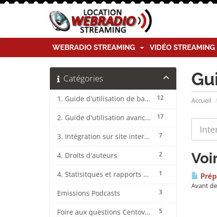
WEBRADIO STREAMING
VIDÉO STREAMIN
Gu
Catégories
12
1. Guide d'utilisation de base CentovaCast
Accueil
17
2. Guide d'utilisation avancée CentovaCast
7
3. Intégration sur site internet CentovaCast
Voi
2
4. Droits d'auteurs
1
4. Statisitques et rapports CentovaCast
Prépa
Avant de 
3
Emissions Podcasts
5
Foire aux questions CentovaCast