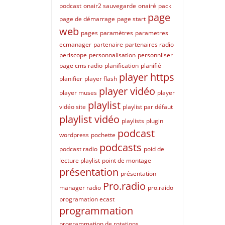
podcast
onair2 sauvegarde
onairé
pack
page
page de démarrage
page start
web
pages
paramètres
parametres
ecmanager
partenaire
partenaires radio
periscope
personnalisation
personnliser
page cms radio
planification
planifié
player https
planifier
player flash
player vidéo
player muses
player
playlist
vidéo site
playlist par défaut
playlist vidéo
playlists
plugin
podcast
wordpress
pochette
podcasts
podcast radio
poid de
lecture playlist
point de montage
présentation
présentation
Pro.radio
manager radio
pro.raido
programation ecast
programmation
programmation de rotations