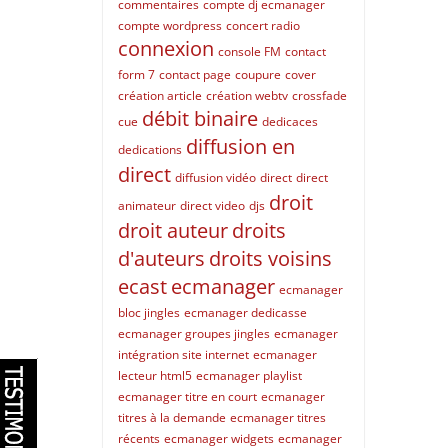
commentaires
compte dj ecmanager
compte wordpress
concert radio
connexion
console FM
contact
form 7
contact page
coupure
cover
création article
création webtv
crossfade
débit binaire
cue
dedicaces
diffusion en
dedications
direct
diffusion vidéo
direct
direct
droit
animateur
direct video
djs
droit auteur
droits
d'auteurs
droits voisins
ecast
ecmanager
ecmanager
bloc jingles
ecmanager dedicasse
ecmanager groupes jingles
ecmanager
intégration site internet
ecmanager
lecteur html5
ecmanager playlist
ecmanager titre en court
ecmanager
titres à la demande
ecmanager titres
récents
ecmanager widgets
ecmanager