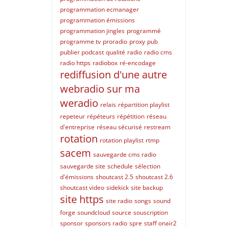
programmation ecmanager
programmation émissions
programmation jingles
programmé
programme tv
proradio
proxy
pub
publier podcast
qualité
radio
radio cms
radio https
radiobox
ré-encodage
rediffusion d'une autre
webradio sur ma
weradio
relais
répartition playlist
repeteur
répéteurs
répétition
réseau
d'entreprise
réseau sécurisé
restream
rotation
rotation playlist
rtmp
sacem
sauvegarde cms radio
sauvegarde site
schedule
sélection
d'émissions
shoutcast 2.5
shoutcast 2.6
shoutcast video
sidekick
site backup
site https
site radio
songs
sound
forge
soundcloud
source
souscription
sponsor
sponsors radio
spre
staff onair2