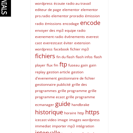
wordpress
écoute radio au travail
editeur de page
elementor
elementor
pro.radio
elementor proradio
émission
encode
radio
émissions
encodage
envoyer des mp3
equipe radio
evenement radio
événements
everest
cast
everestcast
éviter
extension
wordpress
facebook
fichier mp3
fichiers
fin du flash
flash infos
flash
ftp
player
flux
fm
fuseau
gain
gain
replay
gestion article
gestion
d'evenement
gestionnaire de fichier
gestionnaire publicité
grille des
programmes
grille programme
grille
programme ecast
grille programme
guide
ecmanager
handbrake
historique
https
horaire
http
icecast video
image
images wordpress
immediat
importer mp3
intégration
intervalle