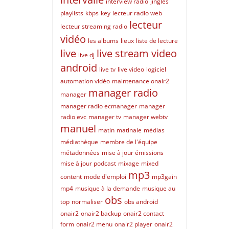
interview radio
jingles
playlists
kbps
key
lecteur radio web
lecteur
lecteur streaming radio
vidéo
les albums
lieux
liste de lecture
live
live stream video
live dj
android
live tv
live video
logiciel
automation vidéo
maintenance onair2
manager radio
manager
manager radio ecmanager
manager
radio evc
manager tv
manager webtv
manuel
matin
matinale
médias
médiathèque
membre de l'équipe
métadonnées
mise à jour émissions
mise à jour podcast
mixage
mixed
mp3
content
mode d'emploi
mp3gain
mp4
musique à la demande
musique au
obs
top
normaliser
obs android
onair2
onair2 backup
onair2 contact
form
onair2 menu
onair2 player
onair2