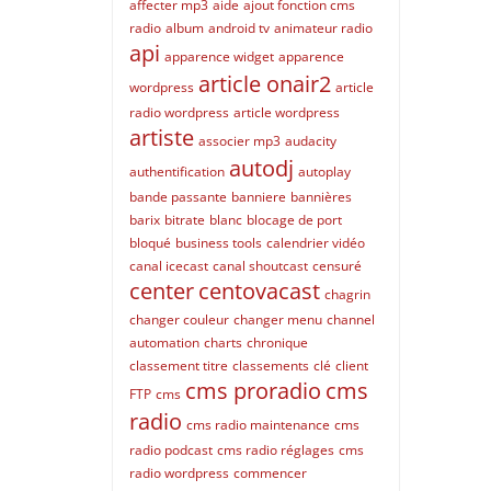
affecter mp3
aide
ajout fonction cms
radio
album
android tv
animateur radio
api
apparence widget
apparence
article onair2
wordpress
article
radio wordpress
article wordpress
artiste
associer mp3
audacity
autodj
authentification
autoplay
bande passante
banniere
bannières
barix
bitrate
blanc
blocage de port
bloqué
business tools
calendrier vidéo
canal icecast
canal shoutcast
censuré
center
centovacast
chagrin
changer couleur
changer menu
channel
automation
charts
chronique
classement titre
classements
clé
client
cms proradio
cms
FTP
cms
radio
cms radio maintenance
cms
radio podcast
cms radio réglages
cms
radio wordpress
commencer