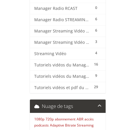
0
Manager Radio RCAST
6
Manager Radio STREAMING CENTER
6
Manager Streaming Vidéo TVMCP
3
Manager Streaming Vidéo VDO
4
Streaming Vidéo
16
Tutoriels vidéos du Manager Radio CentovaCast
9
Tutoriels vidéos du Manager Radio STREAMING CENTER
29
Tutoriels vidéos et pdf du CMS Radio Wordpress + OnAir2/Pro.Radio
Nuage de tags
1080p
720p
abonnement
ABR
accès
podcasts
Adaptive Bitrate Streaming