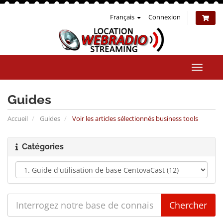
Français
Connexion
Bascul
la
naviga
Guides
Accueil
Guides
Voir les articles sélectionnés business tools
Catégories