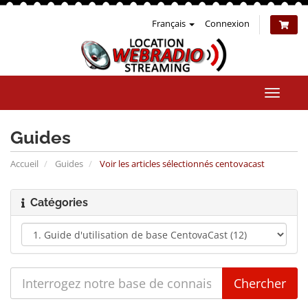
Français
Connexion
Bascul
la
naviga
Guides
Accueil
Guides
Voir les articles sélectionnés centovacast
Catégories