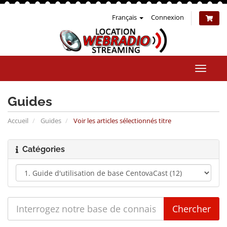
Français
Connexion
Bascul
la
naviga
Guides
Accueil
Guides
Voir les articles sélectionnés titre
Catégories