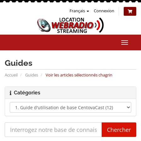
Français
Connexion
Bascul
la
naviga
Guides
Accueil
Guides
Voir les articles sélectionnés chagrin
Catégories