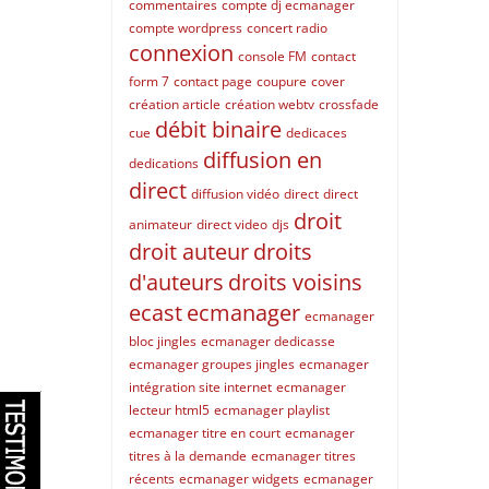
commentaires
compte dj ecmanager
compte wordpress
concert radio
connexion
console FM
contact
form 7
contact page
coupure
cover
création article
création webtv
crossfade
débit binaire
cue
dedicaces
diffusion en
dedications
direct
diffusion vidéo
direct
direct
droit
animateur
direct video
djs
droit auteur
droits
d'auteurs
droits voisins
ecast
ecmanager
ecmanager
bloc jingles
ecmanager dedicasse
ecmanager groupes jingles
ecmanager
intégration site internet
ecmanager
lecteur html5
ecmanager playlist
ecmanager titre en court
ecmanager
titres à la demande
ecmanager titres
récents
ecmanager widgets
ecmanager