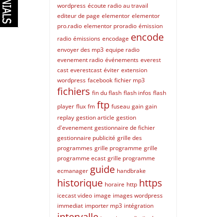
wordpress
écoute radio au travail
editeur de page
elementor
elementor
pro.radio
elementor proradio
émission
encode
radio
émissions
encodage
envoyer des mp3
equipe radio
evenement radio
événements
everest
cast
everestcast
éviter
extension
wordpress
facebook
fichier mp3
fichiers
fin du flash
flash infos
flash
ftp
player
flux
fm
fuseau
gain
gain
replay
gestion article
gestion
d'evenement
gestionnaire de fichier
gestionnaire publicité
grille des
programmes
grille programme
grille
programme ecast
grille programme
guide
ecmanager
handbrake
historique
https
horaire
http
icecast video
image
images wordpress
immediat
importer mp3
intégration
intervalle