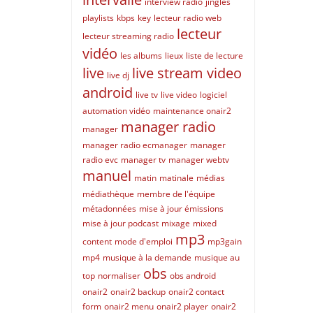
interview radio
jingles
playlists
kbps
key
lecteur radio web
lecteur
lecteur streaming radio
vidéo
les albums
lieux
liste de lecture
live
live stream video
live dj
android
live tv
live video
logiciel
automation vidéo
maintenance onair2
manager radio
manager
manager radio ecmanager
manager
radio evc
manager tv
manager webtv
manuel
matin
matinale
médias
médiathèque
membre de l'équipe
métadonnées
mise à jour émissions
mise à jour podcast
mixage
mixed
mp3
content
mode d'emploi
mp3gain
mp4
musique à la demande
musique au
obs
top
normaliser
obs android
onair2
onair2 backup
onair2 contact
form
onair2 menu
onair2 player
onair2