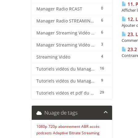
11. P
0
Manager Radio RCAST
Afficher
12. L
6
Manager Radio STREAMING CENTER
Ajouter o
6
Manager Streaming Vidéo TVMCP
23. 
Comment 
3
Manager Streaming Vidéo VDO
23.2 
Contraire
4
Streaming Vidéo
16
Tutoriels vidéos du Manager Radio CentovaCast
9
Tutoriels vidéos du Manager Radio STREAMING CENTER
29
Tutoriels vidéos et pdf du CMS Radio Wordpress + OnAir2/Pro.Radio
Nuage de tags
1080p
720p
abonnement
ABR
accès
podcasts
Adaptive Bitrate Streaming