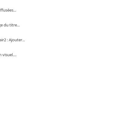
fusées...
 du titre...
2 : Ajouter...
visuel....