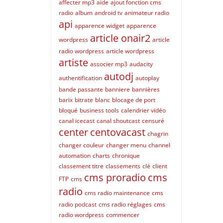
affecter mp3
aide
ajout fonction cms
radio
album
android tv
animateur radio
api
apparence widget
apparence
article onair2
wordpress
article
radio wordpress
article wordpress
artiste
associer mp3
audacity
autodj
authentification
autoplay
bande passante
banniere
bannières
barix
bitrate
blanc
blocage de port
bloqué
business tools
calendrier vidéo
canal icecast
canal shoutcast
censuré
center
centovacast
chagrin
changer couleur
changer menu
channel
automation
charts
chronique
classement titre
classements
clé
client
cms proradio
cms
FTP
cms
radio
cms radio maintenance
cms
radio podcast
cms radio réglages
cms
radio wordpress
commencer