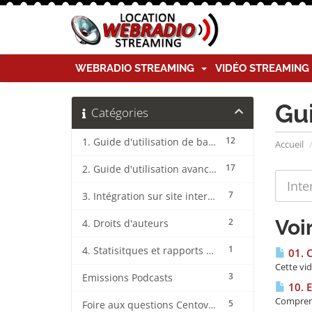
WEBRADIO STREAMING
VIDÉO STREAMIN
Gu
Catégories
12
1. Guide d'utilisation de base CentovaCast
Accueil
17
2. Guide d'utilisation avancée CentovaCast
7
3. Intégration sur site internet CentovaCast
Voi
2
4. Droits d'auteurs
1
4. Statisitques et rapports CentovaCast
01. 
Cette vi
3
Emissions Podcasts
10. E
Comprend
5
Foire aux questions CentovaCast