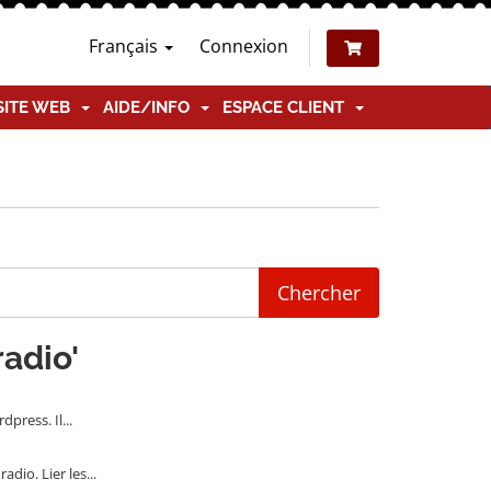
Français
Connexion
SITE WEB
AIDE/INFO
ESPACE CLIENT
radio'
ress. Il...
io. Lier les...