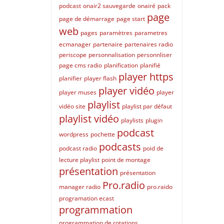
podcast
onair2 sauvegarde
onairé
pack
page
page de démarrage
page start
web
pages
paramètres
parametres
ecmanager
partenaire
partenaires radio
periscope
personnalisation
personnliser
page cms radio
planification
planifié
player https
planifier
player flash
player vidéo
player muses
player
playlist
vidéo site
playlist par défaut
playlist vidéo
playlists
plugin
podcast
wordpress
pochette
podcasts
podcast radio
poid de
lecture playlist
point de montage
présentation
présentation
Pro.radio
manager radio
pro.raido
programation ecast
programmation
programmation de rotations