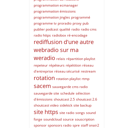
programmation ecmanager
programmation émissions
programmation jingles
programmé
programme tv
proradio
proxy
pub
publier podcast
qualité
radio
radio cms
radio https
radiobox
ré-encodage
rediffusion d'une autre
webradio sur ma
weradio
relais
répartition playlist
repeteur
répéteurs
répétition
réseau
d'entreprise
réseau sécurisé
restream
rotation
rotation playlist
rtmp
sacem
sauvegarde cms radio
sauvegarde site
schedule
sélection
d'émissions
shoutcast 2.5
shoutcast 2.6
shoutcast video
sidekick
site backup
site https
site radio
songs
sound
forge
soundcloud
source
souscription
sponsor
sponsors radio
spre
staff onair2