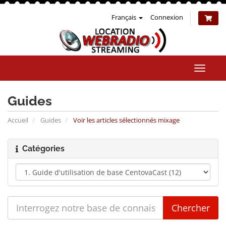
Français
Connexion
Bascul
la
naviga
Guides
Accueil
Guides
Voir les articles sélectionnés mixage
Catégories