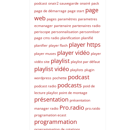
podcast
onair2 sauvegarde
onairé
pack
page
page de démarrage
page start
web
pages
paramètres
parametres
ecmanager
partenaire
partenaires radio
periscope
personnalisation
personnliser
page cms radio
planification
planifié
player https
planifier
player flash
player vidéo
player muses
player
playlist
vidéo site
playlist par défaut
playlist vidéo
playlists
plugin
podcast
wordpress
pochette
podcasts
podcast radio
poid de
lecture playlist
point de montage
présentation
présentation
Pro.radio
manager radio
pro.raido
programation ecast
programmation
programmation de rotations