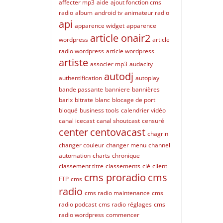
affecter mp3
aide
ajout fonction cms
radio
album
android tv
animateur radio
api
apparence widget
apparence
article onair2
wordpress
article
radio wordpress
article wordpress
artiste
associer mp3
audacity
autodj
authentification
autoplay
bande passante
banniere
bannières
barix
bitrate
blanc
blocage de port
bloqué
business tools
calendrier vidéo
canal icecast
canal shoutcast
censuré
center
centovacast
chagrin
changer couleur
changer menu
channel
automation
charts
chronique
classement titre
classements
clé
client
cms proradio
cms
FTP
cms
radio
cms radio maintenance
cms
radio podcast
cms radio réglages
cms
radio wordpress
commencer