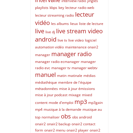
interview radio
jingles
playlists
kbps
key
lecteur radio web
lecteur
lecteur streaming radio
vidéo
les albums
lieux
liste de lecture
live
live stream video
live dj
android
live tv
live video
logiciel
automation vidéo
maintenance onair2
manager radio
manager
manager radio ecmanager
manager
radio evc
manager tv
manager webtv
manuel
matin
matinale
médias
médiathèque
membre de l'équipe
métadonnées
mise à jour émissions
mise à jour podcast
mixage
mixed
mp3
content
mode d'emploi
mp3gain
mp4
musique à la demande
musique au
obs
top
normaliser
obs android
onair2
onair2 backup
onair2 contact
form
onair2 menu
onair2 player
onair2