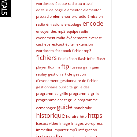
wordpress
écoute radio au travail
editeur de page
elementor
elementor
pro.radio
elementor proradio
émission
encode
radio
émissions
encodage
envoyer des mp3
equipe radio
evenement radio
événements
everest
cast
everestcast
éviter
extension
wordpress
facebook
fichier mp3
fichiers
fin du flash
flash infos
flash
ftp
player
flux
fm
fuseau
gain
gain
replay
gestion article
gestion
d'evenement
gestionnaire de fichier
gestionnaire publicité
grille des
programmes
grille programme
grille
programme ecast
grille programme
guide
ecmanager
handbrake
historique
https
horaire
http
icecast video
image
images wordpress
immediat
importer mp3
intégration
intervalle