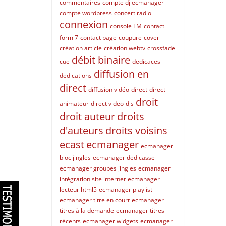
commentaires
compte dj ecmanager
compte wordpress
concert radio
connexion
console FM
contact
form 7
contact page
coupure
cover
création article
création webtv
crossfade
débit binaire
cue
dedicaces
diffusion en
dedications
direct
diffusion vidéo
direct
direct
droit
animateur
direct video
djs
droit auteur
droits
d'auteurs
droits voisins
ecast
ecmanager
ecmanager
bloc jingles
ecmanager dedicasse
ecmanager groupes jingles
ecmanager
intégration site internet
ecmanager
lecteur html5
ecmanager playlist
ecmanager titre en court
ecmanager
titres à la demande
ecmanager titres
récents
ecmanager widgets
ecmanager