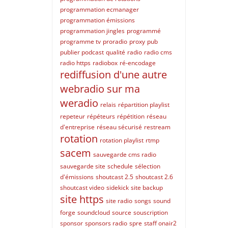
programmation ecmanager
programmation émissions
programmation jingles
programmé
programme tv
proradio
proxy
pub
publier podcast
qualité
radio
radio cms
radio https
radiobox
ré-encodage
rediffusion d'une autre
webradio sur ma
weradio
relais
répartition playlist
repeteur
répéteurs
répétition
réseau
d'entreprise
réseau sécurisé
restream
rotation
rotation playlist
rtmp
sacem
sauvegarde cms radio
sauvegarde site
schedule
sélection
d'émissions
shoutcast 2.5
shoutcast 2.6
shoutcast video
sidekick
site backup
site https
site radio
songs
sound
forge
soundcloud
source
souscription
sponsor
sponsors radio
spre
staff onair2