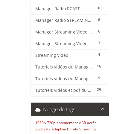
0
Manager Radio RCAST
6
Manager Radio STREAMING CENTER
6
Manager Streaming Vidéo TVMCP
3
Manager Streaming Vidéo VDO
4
Streaming Vidéo
16
Tutoriels vidéos du Manager Radio CentovaCast
9
Tutoriels vidéos du Manager Radio STREAMING CENTER
29
Tutoriels vidéos et pdf du CMS Radio Wordpress + OnAir2/Pro.Radio
Nuage de tags
1080p
720p
abonnement
ABR
accès
podcasts
Adaptive Bitrate Streaming