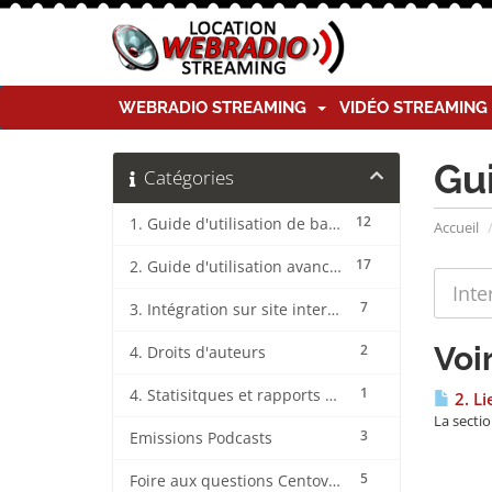
WEBRADIO STREAMING
VIDÉO STREAMIN
Gu
Catégories
12
1. Guide d'utilisation de base CentovaCast
Accueil
17
2. Guide d'utilisation avancée CentovaCast
7
3. Intégration sur site internet CentovaCast
Voi
2
4. Droits d'auteurs
1
4. Statisitques et rapports CentovaCast
2. Li
La sectio
3
Emissions Podcasts
5
Foire aux questions CentovaCast