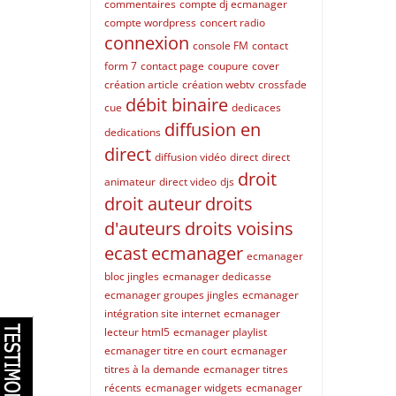
commentaires
compte dj ecmanager
compte wordpress
concert radio
connexion
console FM
contact
form 7
contact page
coupure
cover
création article
création webtv
crossfade
débit binaire
cue
dedicaces
diffusion en
dedications
direct
diffusion vidéo
direct
direct
droit
animateur
direct video
djs
droit auteur
droits
d'auteurs
droits voisins
ecast
ecmanager
ecmanager
bloc jingles
ecmanager dedicasse
ecmanager groupes jingles
ecmanager
intégration site internet
ecmanager
lecteur html5
ecmanager playlist
ecmanager titre en court
ecmanager
titres à la demande
ecmanager titres
récents
ecmanager widgets
ecmanager