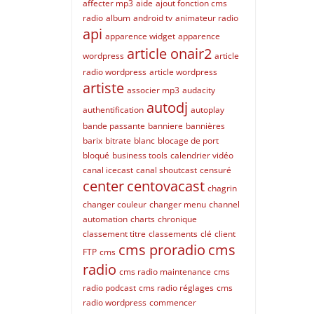
affecter mp3
aide
ajout fonction cms
radio
album
android tv
animateur radio
api
apparence widget
apparence
article onair2
wordpress
article
radio wordpress
article wordpress
artiste
associer mp3
audacity
autodj
authentification
autoplay
bande passante
banniere
bannières
barix
bitrate
blanc
blocage de port
bloqué
business tools
calendrier vidéo
canal icecast
canal shoutcast
censuré
center
centovacast
chagrin
changer couleur
changer menu
channel
automation
charts
chronique
classement titre
classements
clé
client
cms proradio
cms
FTP
cms
radio
cms radio maintenance
cms
radio podcast
cms radio réglages
cms
radio wordpress
commencer