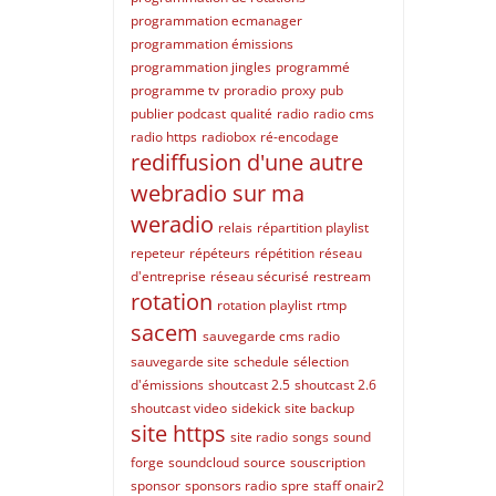
programmation ecmanager
programmation émissions
programmation jingles
programmé
programme tv
proradio
proxy
pub
publier podcast
qualité
radio
radio cms
radio https
radiobox
ré-encodage
rediffusion d'une autre
webradio sur ma
weradio
relais
répartition playlist
repeteur
répéteurs
répétition
réseau
d'entreprise
réseau sécurisé
restream
rotation
rotation playlist
rtmp
sacem
sauvegarde cms radio
sauvegarde site
schedule
sélection
d'émissions
shoutcast 2.5
shoutcast 2.6
shoutcast video
sidekick
site backup
site https
site radio
songs
sound
forge
soundcloud
source
souscription
sponsor
sponsors radio
spre
staff onair2