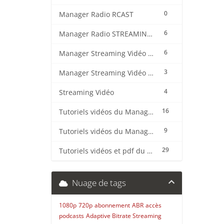
0
Manager Radio RCAST
6
Manager Radio STREAMING CENTER
6
Manager Streaming Vidéo TVMCP
3
Manager Streaming Vidéo VDO
4
Streaming Vidéo
16
Tutoriels vidéos du Manager Radio CentovaCast
9
Tutoriels vidéos du Manager Radio STREAMING CENTER
29
Tutoriels vidéos et pdf du CMS Radio Wordpress + OnAir2/Pro.Radio
Nuage de tags
1080p
720p
abonnement
ABR
accès
podcasts
Adaptive Bitrate Streaming