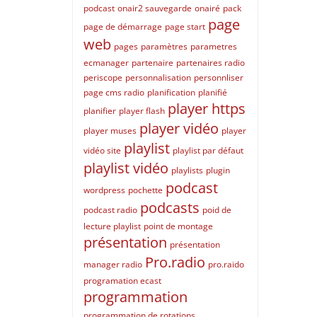
podcast
onair2 sauvegarde
onairé
pack
page
page de démarrage
page start
web
pages
paramètres
parametres
ecmanager
partenaire
partenaires radio
periscope
personnalisation
personnliser
page cms radio
planification
planifié
player https
planifier
player flash
player vidéo
player muses
player
playlist
vidéo site
playlist par défaut
playlist vidéo
playlists
plugin
podcast
wordpress
pochette
podcasts
podcast radio
poid de
lecture playlist
point de montage
présentation
présentation
Pro.radio
manager radio
pro.raido
programation ecast
programmation
programmation de rotations