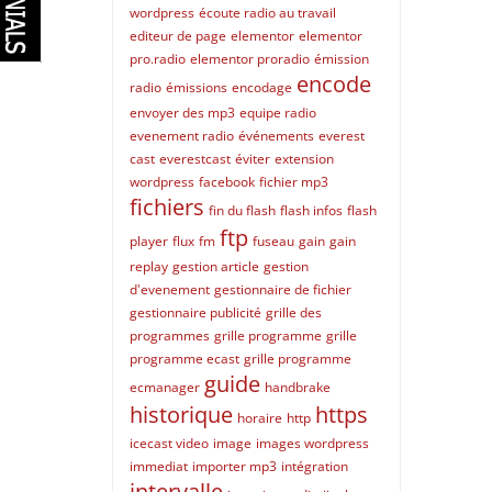
wordpress
écoute radio au travail
editeur de page
elementor
elementor
pro.radio
elementor proradio
émission
encode
radio
émissions
encodage
envoyer des mp3
equipe radio
evenement radio
événements
everest
cast
everestcast
éviter
extension
wordpress
facebook
fichier mp3
fichiers
fin du flash
flash infos
flash
ftp
player
flux
fm
fuseau
gain
gain
replay
gestion article
gestion
d'evenement
gestionnaire de fichier
gestionnaire publicité
grille des
programmes
grille programme
grille
programme ecast
grille programme
guide
ecmanager
handbrake
historique
https
horaire
http
icecast video
image
images wordpress
immediat
importer mp3
intégration
intervalle