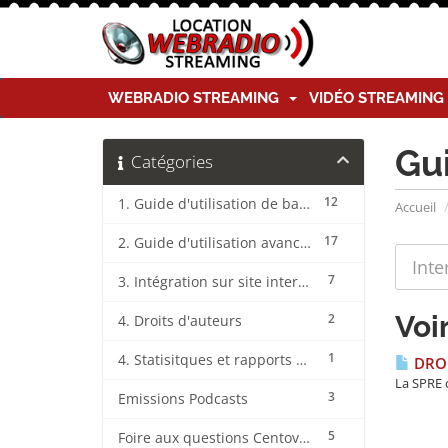
WEBRADIO STREAMING
VIDÉO STREAMIN
Gu
Catégories
12
1. Guide d'utilisation de base CentovaCast
Accueil
17
2. Guide d'utilisation avancée CentovaCast
7
3. Intégration sur site internet CentovaCast
Voi
2
4. Droits d'auteurs
1
4. Statisitques et rapports CentovaCast
DROI
La SPRE c
3
Emissions Podcasts
5
Foire aux questions CentovaCast