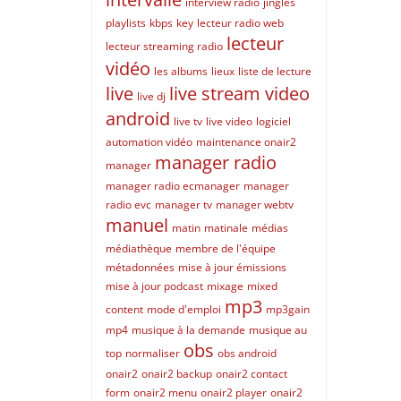
interview radio
jingles
playlists
kbps
key
lecteur radio web
lecteur
lecteur streaming radio
vidéo
les albums
lieux
liste de lecture
live
live stream video
live dj
android
live tv
live video
logiciel
automation vidéo
maintenance onair2
manager radio
manager
manager radio ecmanager
manager
radio evc
manager tv
manager webtv
manuel
matin
matinale
médias
médiathèque
membre de l'équipe
métadonnées
mise à jour émissions
mise à jour podcast
mixage
mixed
mp3
content
mode d'emploi
mp3gain
mp4
musique à la demande
musique au
obs
top
normaliser
obs android
onair2
onair2 backup
onair2 contact
form
onair2 menu
onair2 player
onair2