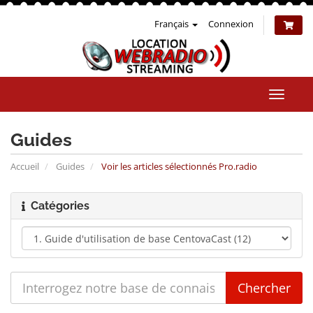
Français
Connexion
Bascul
la
naviga
Guides
Accueil
Guides
Voir les articles sélectionnés Pro.radio
Catégories