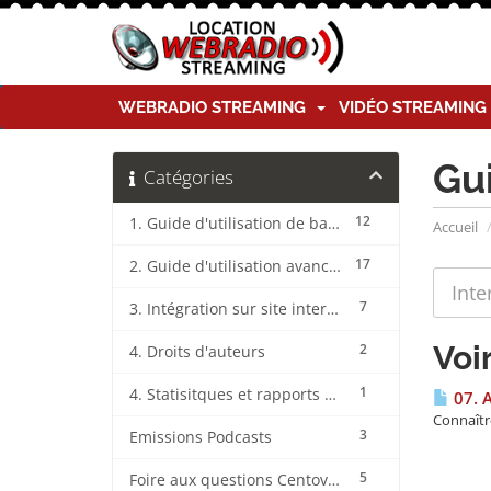
WEBRADIO STREAMING
VIDÉO STREAMIN
Gu
Catégories
12
1. Guide d'utilisation de base CentovaCast
Accueil
17
2. Guide d'utilisation avancée CentovaCast
7
3. Intégration sur site internet CentovaCast
Voi
2
4. Droits d'auteurs
1
4. Statisitques et rapports CentovaCast
07. 
Connaîtr
3
Emissions Podcasts
5
Foire aux questions CentovaCast