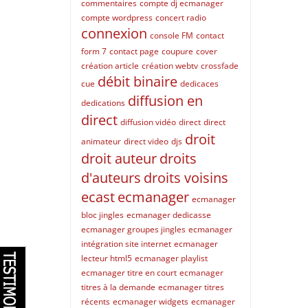
commentaires
compte dj ecmanager
compte wordpress
concert radio
connexion
console FM
contact
form 7
contact page
coupure
cover
création article
création webtv
crossfade
débit binaire
cue
dedicaces
diffusion en
dedications
direct
diffusion vidéo
direct
direct
droit
animateur
direct video
djs
droit auteur
droits
d'auteurs
droits voisins
ecast
ecmanager
ecmanager
bloc jingles
ecmanager dedicasse
ecmanager groupes jingles
ecmanager
intégration site internet
ecmanager
lecteur html5
ecmanager playlist
ecmanager titre en court
ecmanager
titres à la demande
ecmanager titres
récents
ecmanager widgets
ecmanager