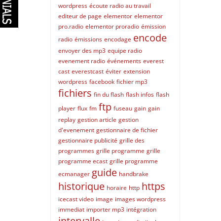
wordpress
écoute radio au travail
editeur de page
elementor
elementor
pro.radio
elementor proradio
émission
encode
radio
émissions
encodage
envoyer des mp3
equipe radio
evenement radio
événements
everest
cast
everestcast
éviter
extension
wordpress
facebook
fichier mp3
fichiers
fin du flash
flash infos
flash
ftp
player
flux
fm
fuseau
gain
gain
replay
gestion article
gestion
d'evenement
gestionnaire de fichier
gestionnaire publicité
grille des
programmes
grille programme
grille
programme ecast
grille programme
guide
ecmanager
handbrake
historique
https
horaire
http
icecast video
image
images wordpress
immediat
importer mp3
intégration
intervalle