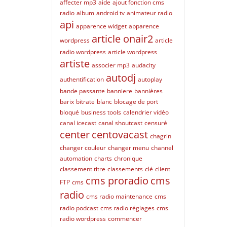
affecter mp3
aide
ajout fonction cms
radio
album
android tv
animateur radio
api
apparence widget
apparence
article onair2
wordpress
article
radio wordpress
article wordpress
artiste
associer mp3
audacity
autodj
authentification
autoplay
bande passante
banniere
bannières
barix
bitrate
blanc
blocage de port
bloqué
business tools
calendrier vidéo
canal icecast
canal shoutcast
censuré
center
centovacast
chagrin
changer couleur
changer menu
channel
automation
charts
chronique
classement titre
classements
clé
client
cms proradio
cms
FTP
cms
radio
cms radio maintenance
cms
radio podcast
cms radio réglages
cms
radio wordpress
commencer