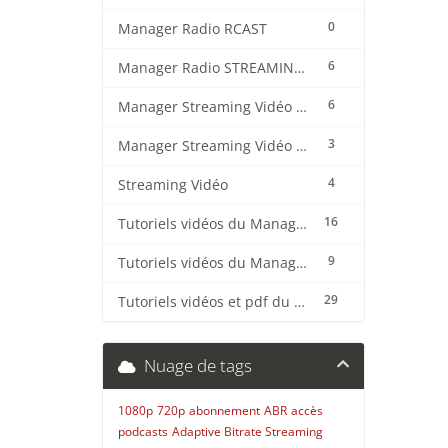
0
Manager Radio RCAST
6
Manager Radio STREAMING CENTER
6
Manager Streaming Vidéo TVMCP
3
Manager Streaming Vidéo VDO
4
Streaming Vidéo
16
Tutoriels vidéos du Manager Radio CentovaCast
9
Tutoriels vidéos du Manager Radio STREAMING CENTER
29
Tutoriels vidéos et pdf du CMS Radio Wordpress + OnAir2/Pro.Radio
Nuage de tags
1080p
720p
abonnement
ABR
accès
podcasts
Adaptive Bitrate Streaming