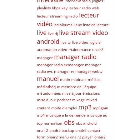
interview radio
jingles
playlists
kbps
key
lecteur radio web
lecteur
lecteur streaming radio
vidéo
les albums
lieux
liste de lecture
live
live stream video
live dj
android
live tv
live video
logiciel
automation vidéo
maintenance onair2
manager radio
manager
manager radio ecmanager
manager
radio evc
manager tv
manager webtv
manuel
matin
matinale
médias
médiathèque
membre de l'équipe
métadonnées
mise à jour émissions
mise à jour podcast
mixage
mixed
mp3
content
mode d'emploi
mp3gain
mp4
musique à la demande
musique au
obs
top
normaliser
obs android
onair2
onair2 backup
onair2 contact
form
onair2 menu
onair2 player
onair2