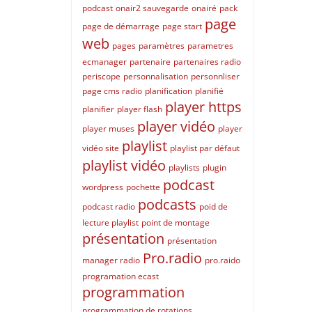
podcast
onair2 sauvegarde
onairé
pack
page
page de démarrage
page start
web
pages
paramètres
parametres
ecmanager
partenaire
partenaires radio
periscope
personnalisation
personnliser
page cms radio
planification
planifié
player https
planifier
player flash
player vidéo
player muses
player
playlist
vidéo site
playlist par défaut
playlist vidéo
playlists
plugin
podcast
wordpress
pochette
podcasts
podcast radio
poid de
lecture playlist
point de montage
présentation
présentation
Pro.radio
manager radio
pro.raido
programation ecast
programmation
programmation de rotations