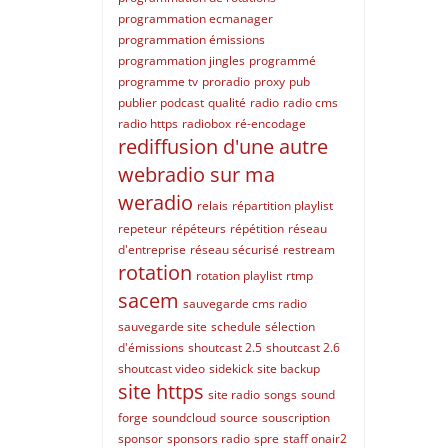
programmation ecmanager
programmation émissions
programmation jingles
programmé
programme tv
proradio
proxy
pub
publier podcast
qualité
radio
radio cms
radio https
radiobox
ré-encodage
rediffusion d'une autre
webradio sur ma
weradio
relais
répartition playlist
repeteur
répéteurs
répétition
réseau
d'entreprise
réseau sécurisé
restream
rotation
rotation playlist
rtmp
sacem
sauvegarde cms radio
sauvegarde site
schedule
sélection
d'émissions
shoutcast 2.5
shoutcast 2.6
shoutcast video
sidekick
site backup
site https
site radio
songs
sound
forge
soundcloud
source
souscription
sponsor
sponsors radio
spre
staff onair2