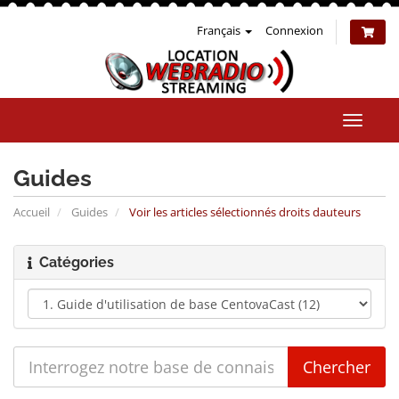
Français
Connexion
Bascul
la
naviga
Guides
Accueil
Guides
Voir les articles sélectionnés droits dauteurs
Catégories