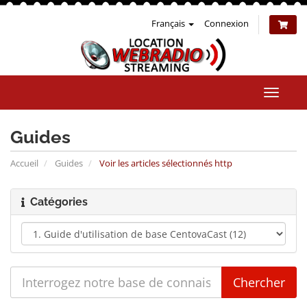
Français
Connexion
Bascul
la
naviga
Guides
Accueil
Guides
Voir les articles sélectionnés http
Catégories