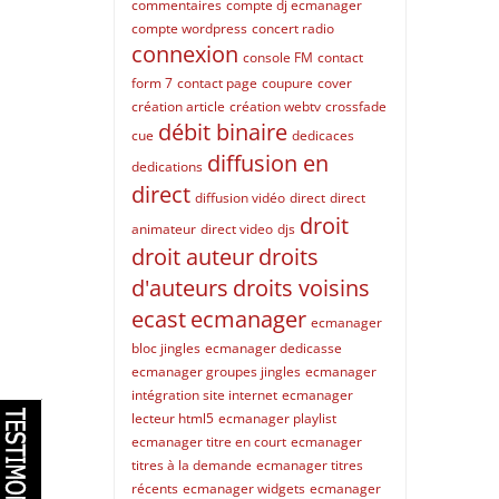
commentaires
compte dj ecmanager
compte wordpress
concert radio
connexion
console FM
contact
form 7
contact page
coupure
cover
création article
création webtv
crossfade
débit binaire
cue
dedicaces
diffusion en
dedications
direct
diffusion vidéo
direct
direct
droit
animateur
direct video
djs
droit auteur
droits
d'auteurs
droits voisins
ecast
ecmanager
ecmanager
bloc jingles
ecmanager dedicasse
ecmanager groupes jingles
ecmanager
intégration site internet
ecmanager
lecteur html5
ecmanager playlist
ecmanager titre en court
ecmanager
titres à la demande
ecmanager titres
récents
ecmanager widgets
ecmanager