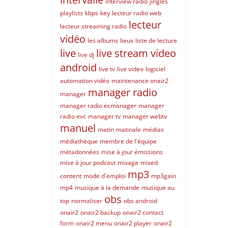
interview radio
jingles
playlists
kbps
key
lecteur radio web
lecteur
lecteur streaming radio
vidéo
les albums
lieux
liste de lecture
live
live stream video
live dj
android
live tv
live video
logiciel
automation vidéo
maintenance onair2
manager radio
manager
manager radio ecmanager
manager
radio evc
manager tv
manager webtv
manuel
matin
matinale
médias
médiathèque
membre de l'équipe
métadonnées
mise à jour émissions
mise à jour podcast
mixage
mixed
mp3
content
mode d'emploi
mp3gain
mp4
musique à la demande
musique au
obs
top
normaliser
obs android
onair2
onair2 backup
onair2 contact
form
onair2 menu
onair2 player
onair2