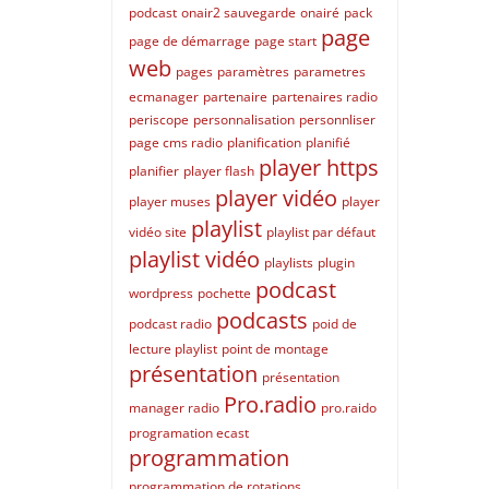
podcast
onair2 sauvegarde
onairé
pack
page
page de démarrage
page start
web
pages
paramètres
parametres
ecmanager
partenaire
partenaires radio
periscope
personnalisation
personnliser
page cms radio
planification
planifié
player https
planifier
player flash
player vidéo
player muses
player
playlist
vidéo site
playlist par défaut
playlist vidéo
playlists
plugin
podcast
wordpress
pochette
podcasts
podcast radio
poid de
lecture playlist
point de montage
présentation
présentation
Pro.radio
manager radio
pro.raido
programation ecast
programmation
programmation de rotations