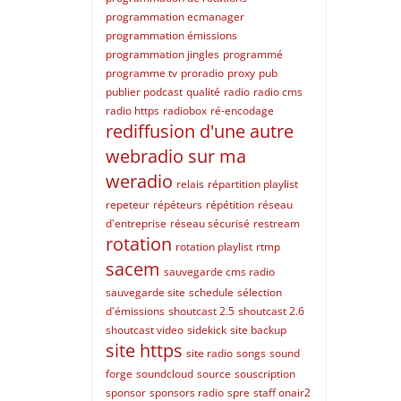
programmation ecmanager
programmation émissions
programmation jingles
programmé
programme tv
proradio
proxy
pub
publier podcast
qualité
radio
radio cms
radio https
radiobox
ré-encodage
rediffusion d'une autre
webradio sur ma
weradio
relais
répartition playlist
repeteur
répéteurs
répétition
réseau
d'entreprise
réseau sécurisé
restream
rotation
rotation playlist
rtmp
sacem
sauvegarde cms radio
sauvegarde site
schedule
sélection
d'émissions
shoutcast 2.5
shoutcast 2.6
shoutcast video
sidekick
site backup
site https
site radio
songs
sound
forge
soundcloud
source
souscription
sponsor
sponsors radio
spre
staff onair2