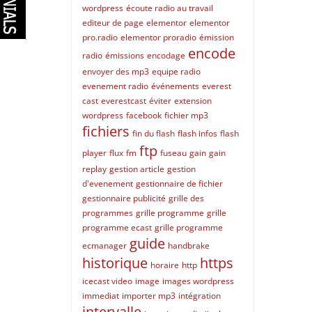
wordpress
écoute radio au travail
editeur de page
elementor
elementor
pro.radio
elementor proradio
émission
encode
radio
émissions
encodage
envoyer des mp3
equipe radio
evenement radio
événements
everest
cast
everestcast
éviter
extension
wordpress
facebook
fichier mp3
fichiers
fin du flash
flash infos
flash
ftp
player
flux
fm
fuseau
gain
gain
replay
gestion article
gestion
d'evenement
gestionnaire de fichier
gestionnaire publicité
grille des
programmes
grille programme
grille
programme ecast
grille programme
guide
ecmanager
handbrake
historique
https
horaire
http
icecast video
image
images wordpress
immediat
importer mp3
intégration
intervalle