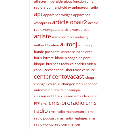
affecter mp3
aide
ajout fonction cms
radio
album
android tv
animateur radio
api
apparence widget
apparence
article onair2
wordpress
article
radio wordpress
article wordpress
artiste
associer mp3
audacity
autodj
authentification
autoplay
bande passante
banniere
bannières
barix
bitrate
blanc
blocage de port
bloqué
business tools
calendrier vidéo
canal icecast
canal shoutcast
censuré
center
centovacast
chagrin
changer couleur
changer menu
channel
automation
charts
chronique
classement titre
classements
clé
client
cms proradio
cms
FTP
cms
radio
cms radio maintenance
cms
radio podcast
cms radio réglages
cms
radio wordpress
commencer