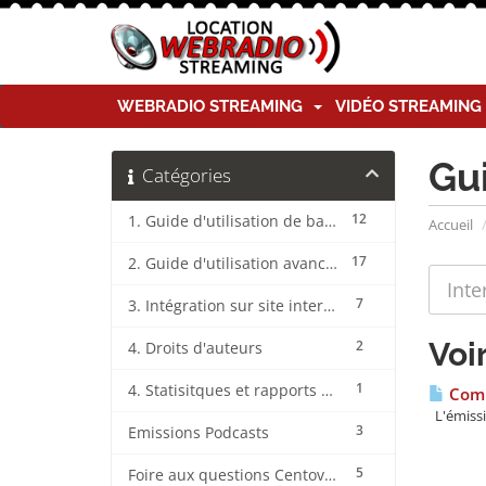
WEBRADIO STREAMING
VIDÉO STREAMIN
Gu
Catégories
12
1. Guide d'utilisation de base CentovaCast
Accueil
17
2. Guide d'utilisation avancée CentovaCast
7
3. Intégration sur site internet CentovaCast
Voi
2
4. Droits d'auteurs
1
4. Statisitques et rapports CentovaCast
Comm
L'émissi
3
Emissions Podcasts
5
Foire aux questions CentovaCast