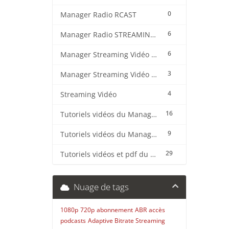
0
Manager Radio RCAST
6
Manager Radio STREAMING CENTER
6
Manager Streaming Vidéo TVMCP
3
Manager Streaming Vidéo VDO
4
Streaming Vidéo
16
Tutoriels vidéos du Manager Radio CentovaCast
9
Tutoriels vidéos du Manager Radio STREAMING CENTER
29
Tutoriels vidéos et pdf du CMS Radio Wordpress + OnAir2/Pro.Radio
Nuage de tags
1080p
720p
abonnement
ABR
accès
podcasts
Adaptive Bitrate Streaming