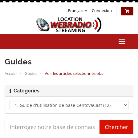
Français
Connexion
Bascul
la
naviga
Guides
Accueil
Guides
Voir les articles sélectionnés obs
Catégories