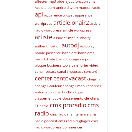
affecter mp3
aide
ajout fonction cms
radio
album
android tv
animateur radio
api
apparence widget
apparence
article onair2
wordpress
article
radio wordpress
article wordpress
artiste
associer mp3
audacity
autodj
authentification
autoplay
bande passante
banniere
bannières
barix
bitrate
blanc
blocage de port
bloqué
business tools
calendrier vidéo
canal icecast
canal shoutcast
censuré
center
centovacast
chagrin
changer couleur
changer menu
channel
automation
charts
chronique
classement titre
classements
clé
client
cms proradio
cms
FTP
cms
radio
cms radio maintenance
cms
radio podcast
cms radio réglages
cms
radio wordpress
commencer