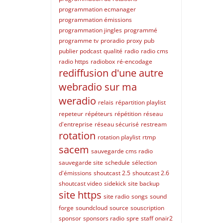
programmation ecmanager
programmation émissions
programmation jingles
programmé
programme tv
proradio
proxy
pub
publier podcast
qualité
radio
radio cms
radio https
radiobox
ré-encodage
rediffusion d'une autre
webradio sur ma
weradio
relais
répartition playlist
repeteur
répéteurs
répétition
réseau
d'entreprise
réseau sécurisé
restream
rotation
rotation playlist
rtmp
sacem
sauvegarde cms radio
sauvegarde site
schedule
sélection
d'émissions
shoutcast 2.5
shoutcast 2.6
shoutcast video
sidekick
site backup
site https
site radio
songs
sound
forge
soundcloud
source
souscription
sponsor
sponsors radio
spre
staff onair2