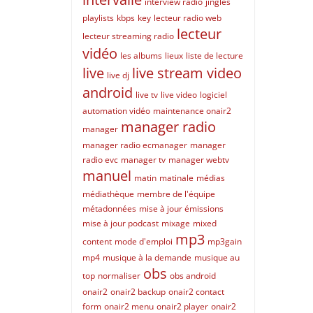
interview radio
jingles
playlists
kbps
key
lecteur radio web
lecteur
lecteur streaming radio
vidéo
les albums
lieux
liste de lecture
live
live stream video
live dj
android
live tv
live video
logiciel
automation vidéo
maintenance onair2
manager radio
manager
manager radio ecmanager
manager
radio evc
manager tv
manager webtv
manuel
matin
matinale
médias
médiathèque
membre de l'équipe
métadonnées
mise à jour émissions
mise à jour podcast
mixage
mixed
mp3
content
mode d'emploi
mp3gain
mp4
musique à la demande
musique au
obs
top
normaliser
obs android
onair2
onair2 backup
onair2 contact
form
onair2 menu
onair2 player
onair2