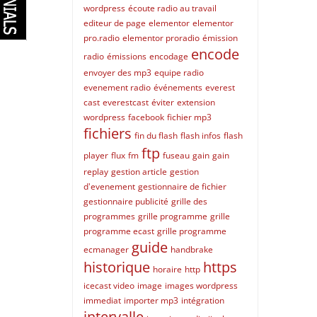
wordpress
écoute radio au travail
editeur de page
elementor
elementor
pro.radio
elementor proradio
émission
encode
radio
émissions
encodage
envoyer des mp3
equipe radio
evenement radio
événements
everest
cast
everestcast
éviter
extension
wordpress
facebook
fichier mp3
fichiers
fin du flash
flash infos
flash
ftp
player
flux
fm
fuseau
gain
gain
replay
gestion article
gestion
d'evenement
gestionnaire de fichier
gestionnaire publicité
grille des
programmes
grille programme
grille
programme ecast
grille programme
guide
ecmanager
handbrake
historique
https
horaire
http
icecast video
image
images wordpress
immediat
importer mp3
intégration
intervalle