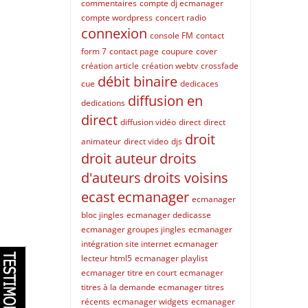
commentaires
compte dj ecmanager
compte wordpress
concert radio
connexion
console FM
contact
form 7
contact page
coupure
cover
création article
création webtv
crossfade
débit binaire
cue
dedicaces
diffusion en
dedications
direct
diffusion vidéo
direct
direct
droit
animateur
direct video
djs
droit auteur
droits
d'auteurs
droits voisins
ecast
ecmanager
ecmanager
bloc jingles
ecmanager dedicasse
ecmanager groupes jingles
ecmanager
intégration site internet
ecmanager
lecteur html5
ecmanager playlist
ecmanager titre en court
ecmanager
titres à la demande
ecmanager titres
récents
ecmanager widgets
ecmanager