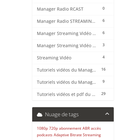
0
Manager Radio RCAST
6
Manager Radio STREAMING CENTER
6
Manager Streaming Vidéo TVMCP
3
Manager Streaming Vidéo VDO
4
Streaming Vidéo
16
Tutoriels vidéos du Manager Radio CentovaCast
9
Tutoriels vidéos du Manager Radio STREAMING CENTER
29
Tutoriels vidéos et pdf du CMS Radio Wordpress + OnAir2/Pro.Radio
Nuage de tags
1080p
720p
abonnement
ABR
accès
podcasts
Adaptive Bitrate Streaming