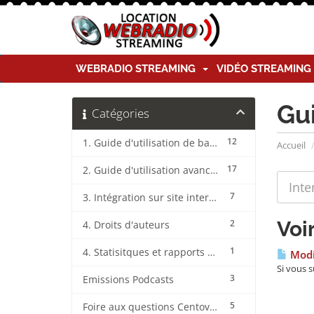
WEBRADIO STREAMING
VIDÉO STREAMIN
Gu
Catégories
12
1. Guide d'utilisation de base CentovaCast
Accueil
17
2. Guide d'utilisation avancée CentovaCast
7
3. Intégration sur site internet CentovaCast
Voir
2
4. Droits d'auteurs
1
4. Statisitques et rapports CentovaCast
Modif
Si vous s
3
Emissions Podcasts
5
Foire aux questions CentovaCast