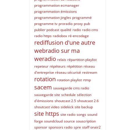
programmation ecmanager
programmation émissions
programmation jingles
programmé
programme tv
proradio
proxy
pub
publier podcast
qualité
radio
radio cms
radio https
radiobox
ré-encodage
rediffusion d'une autre
webradio sur ma
weradio
relais
répartition playlist
repeteur
répéteurs
répétition
réseau
d'entreprise
réseau sécurisé
restream
rotation
rotation playlist
rtmp
sacem
sauvegarde cms radio
sauvegarde site
schedule
sélection
d'émissions
shoutcast 2.5
shoutcast 2.6
shoutcast video
sidekick
site backup
site https
site radio
songs
sound
forge
soundcloud
source
souscription
sponsor
sponsors radio
spre
staff onair2