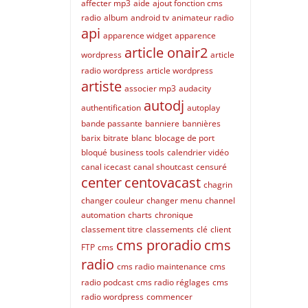
affecter mp3
aide
ajout fonction cms
radio
album
android tv
animateur radio
api
apparence widget
apparence
article onair2
wordpress
article
radio wordpress
article wordpress
artiste
associer mp3
audacity
autodj
authentification
autoplay
bande passante
banniere
bannières
barix
bitrate
blanc
blocage de port
bloqué
business tools
calendrier vidéo
canal icecast
canal shoutcast
censuré
center
centovacast
chagrin
changer couleur
changer menu
channel
automation
charts
chronique
classement titre
classements
clé
client
cms proradio
cms
FTP
cms
radio
cms radio maintenance
cms
radio podcast
cms radio réglages
cms
radio wordpress
commencer