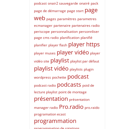
podcast
onair2 sauvegarde
onairé
pack
page
page de démarrage
page start
web
pages
paramètres
parametres
ecmanager
partenaire
partenaires radio
periscope
personnalisation
personnliser
page cms radio
planification
planifié
player https
planifier
player flash
player vidéo
player muses
player
playlist
vidéo site
playlist par défaut
playlist vidéo
playlists
plugin
podcast
wordpress
pochette
podcasts
podcast radio
poid de
lecture playlist
point de montage
présentation
présentation
Pro.radio
manager radio
pro.raido
programation ecast
programmation
programmation de rotations