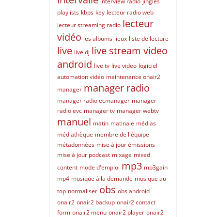
interview radio
jingles
playlists
kbps
key
lecteur radio web
lecteur
lecteur streaming radio
vidéo
les albums
lieux
liste de lecture
live
live stream video
live dj
android
live tv
live video
logiciel
automation vidéo
maintenance onair2
manager radio
manager
manager radio ecmanager
manager
radio evc
manager tv
manager webtv
manuel
matin
matinale
médias
médiathèque
membre de l'équipe
métadonnées
mise à jour émissions
mise à jour podcast
mixage
mixed
mp3
content
mode d'emploi
mp3gain
mp4
musique à la demande
musique au
obs
top
normaliser
obs android
onair2
onair2 backup
onair2 contact
form
onair2 menu
onair2 player
onair2