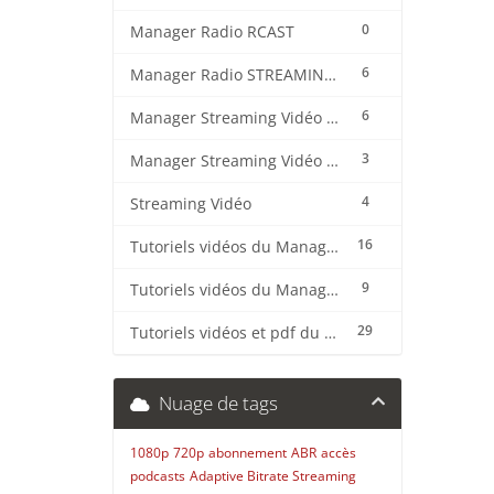
0
Manager Radio RCAST
6
Manager Radio STREAMING CENTER
6
Manager Streaming Vidéo TVMCP
3
Manager Streaming Vidéo VDO
4
Streaming Vidéo
16
Tutoriels vidéos du Manager Radio CentovaCast
9
Tutoriels vidéos du Manager Radio STREAMING CENTER
29
Tutoriels vidéos et pdf du CMS Radio Wordpress + OnAir2/Pro.Radio
Nuage de tags
1080p
720p
abonnement
ABR
accès
podcasts
Adaptive Bitrate Streaming