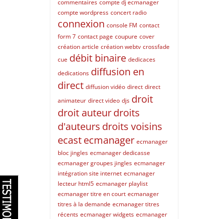
commentaires
compte dj ecmanager
compte wordpress
concert radio
connexion
console FM
contact
form 7
contact page
coupure
cover
création article
création webtv
crossfade
débit binaire
cue
dedicaces
diffusion en
dedications
direct
diffusion vidéo
direct
direct
droit
animateur
direct video
djs
droit auteur
droits
d'auteurs
droits voisins
ecast
ecmanager
ecmanager
bloc jingles
ecmanager dedicasse
ecmanager groupes jingles
ecmanager
intégration site internet
ecmanager
lecteur html5
ecmanager playlist
ecmanager titre en court
ecmanager
titres à la demande
ecmanager titres
récents
ecmanager widgets
ecmanager