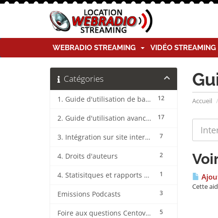
WEBRADIO STREAMING
VIDÉO STREAMIN
Gu
Catégories
12
1. Guide d'utilisation de base CentovaCast
Accueil
17
2. Guide d'utilisation avancée CentovaCast
7
3. Intégration sur site internet CentovaCast
Voi
2
4. Droits d'auteurs
1
4. Statisitques et rapports CentovaCast
Ajout
Cette ai
3
Emissions Podcasts
5
Foire aux questions CentovaCast