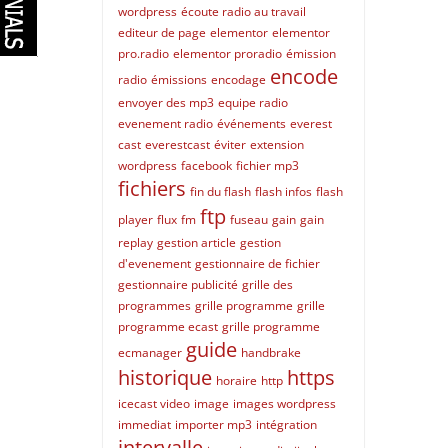
wordpress
écoute radio au travail
editeur de page
elementor
elementor
pro.radio
elementor proradio
émission
encode
radio
émissions
encodage
envoyer des mp3
equipe radio
evenement radio
événements
everest
cast
everestcast
éviter
extension
wordpress
facebook
fichier mp3
fichiers
fin du flash
flash infos
flash
ftp
player
flux
fm
fuseau
gain
gain
replay
gestion article
gestion
d'evenement
gestionnaire de fichier
gestionnaire publicité
grille des
programmes
grille programme
grille
programme ecast
grille programme
guide
ecmanager
handbrake
historique
https
horaire
http
icecast video
image
images wordpress
immediat
importer mp3
intégration
intervalle