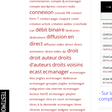
commentaires
compte dj ecmanager
compte wordpress
concert radio
connexion
console FM
contact
form 7
contact page
coupure
cover
création article
création webtv
crossfade
débit binaire
cue
dedicaces
diffusion en
dedications
direct
diffusion vidéo
direct
direct
droit
animateur
direct video
djs
droit auteur
droits
d'auteurs
droits voisins
ecast
ecmanager
ecmanager
bloc jingles
ecmanager dedicasse
ecmanager groupes jingles
ecmanager
intégration site internet
ecmanager
- Sur 
lecteur html5
ecmanager playlist
compte
ecmanager titre en court
ecmanager
titres à la demande
ecmanager titres
récents
ecmanager widgets
ecmanager