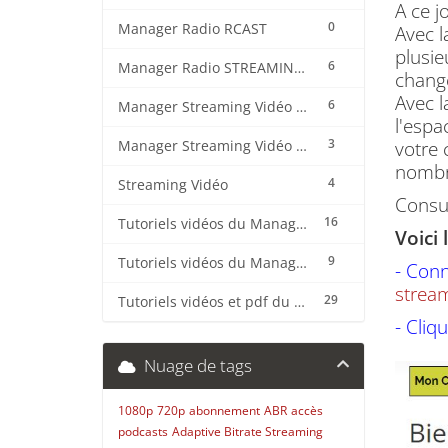
A ce j
0
Manager Radio RCAST
Avec l
plusie
6
Manager Radio STREAMING CENTER
changé
Avec l
6
Manager Streaming Vidéo TVMCP
l'espa
3
votre 
Manager Streaming Vidéo VDO
nombre
4
Streaming Vidéo
Consul
16
Tutoriels vidéos du Manager Radio CentovaCast
Voici
9
Tutoriels vidéos du Manager Radio STREAMING CENTER
- Conn
strea
29
Tutoriels vidéos et pdf du CMS Radio Wordpress + OnAir2/Pro.Radio
- Cliq
Nuage de tags
1080p
720p
abonnement
ABR
accès
podcasts
Adaptive Bitrate Streaming