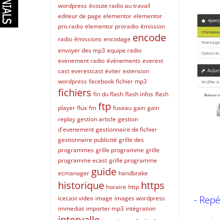
wordpress
écoute radio au travail
editeur de page
elementor
elementor
pro.radio
elementor proradio
émission
encode
radio
émissions
encodage
envoyer des mp3
equipe radio
evenement radio
événements
everest
cast
everestcast
éviter
extension
wordpress
facebook
fichier mp3
fichiers
fin du flash
flash infos
flash
ftp
player
flux
fm
fuseau
gain
gain
replay
gestion article
gestion
d'evenement
gestionnaire de fichier
gestionnaire publicité
grille des
programmes
grille programme
grille
programme ecast
grille programme
guide
ecmanager
handbrake
historique
https
horaire
http
- Repé
icecast video
image
images wordpress
immediat
importer mp3
intégration
intervalle