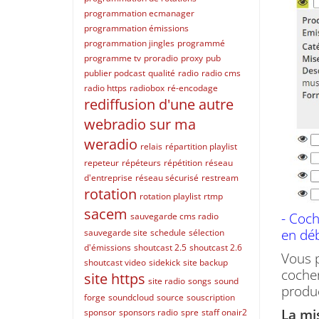
programmation ecmanager
programmation émissions
programmation jingles
programmé
programme tv
proradio
proxy
pub
publier podcast
qualité
radio
radio cms
radio https
radiobox
ré-encodage
rediffusion d'une autre
webradio sur ma
weradio
relais
répartition playlist
repeteur
répéteurs
répétition
réseau
d'entreprise
réseau sécurisé
restream
rotation
rotation playlist
rtmp
sacem
- Coch
sauvegarde cms radio
en déb
sauvegarde site
schedule
sélection
d'émissions
shoutcast 2.5
shoutcast 2.6
Vous p
shoutcast video
sidekick
site backup
cocher
site https
site radio
songs
sound
produ
forge
soundcloud
source
souscription
La mis
sponsor
sponsors radio
spre
staff onair2