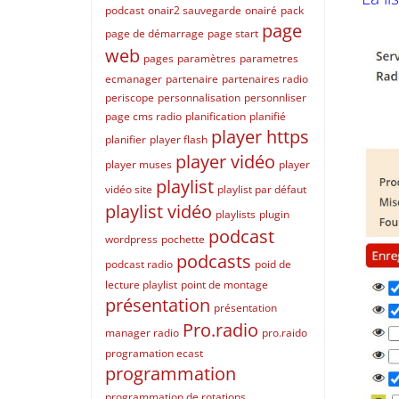
podcast
onair2 sauvegarde
onairé
pack
page
page de démarrage
page start
web
pages
paramètres
parametres
ecmanager
partenaire
partenaires radio
periscope
personnalisation
personnliser
page cms radio
planification
planifié
player https
planifier
player flash
player vidéo
player muses
player
playlist
vidéo site
playlist par défaut
playlist vidéo
playlists
plugin
podcast
wordpress
pochette
podcasts
podcast radio
poid de
lecture playlist
point de montage
présentation
présentation
Pro.radio
manager radio
pro.raido
programation ecast
programmation
programmation de rotations