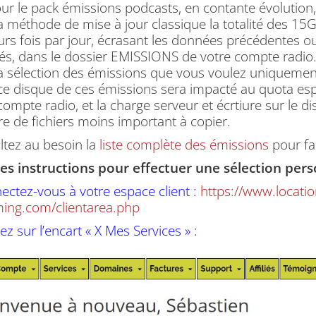
our le pack émissions podcasts, en contante évolution
a méthode de mise à jour classique la totalité des 15G
urs fois par jour, écrasant les données précédentes o
s, dans le dossier EMISSIONS de votre compte radio
a sélection des émissions que vous voulez uniquement
ce disque de ces émissions sera impacté au quota espa
compte radio, et la charge serveur et écrtiure sur le 
 de fichiers moins important à copier.
tez au besoin la
liste complète des émissions
pour fai
 les instructions pour effectuer une sélection per
ectez-vous à votre espace client :
https://www.locati
ming.com/clientarea.php
uez sur l’encart « X Mes Services » :