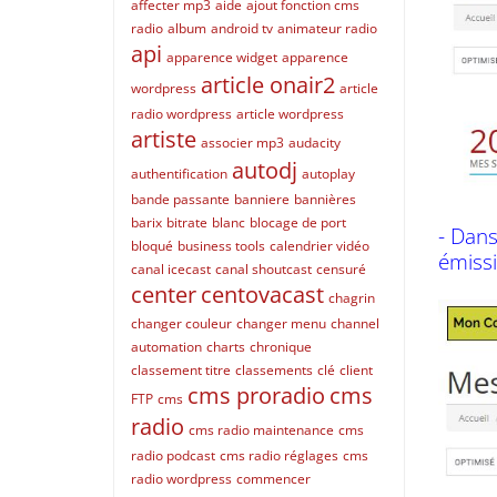
affecter mp3
aide
ajout fonction cms
radio
album
android tv
animateur radio
api
apparence widget
apparence
article onair2
wordpress
article
radio wordpress
article wordpress
artiste
associer mp3
audacity
autodj
authentification
autoplay
bande passante
banniere
bannières
barix
bitrate
blanc
blocage de port
- Dans
bloqué
business tools
calendrier vidéo
émissi
canal icecast
canal shoutcast
censuré
center
centovacast
chagrin
changer couleur
changer menu
channel
automation
charts
chronique
classement titre
classements
clé
client
cms proradio
cms
FTP
cms
radio
cms radio maintenance
cms
radio podcast
cms radio réglages
cms
radio wordpress
commencer