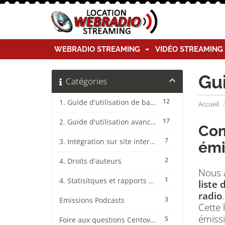
WEBRADIO STREAMING
VIDÉO STREAMIN
Gu
Catégories
12
1. Guide d'utilisation de base CentovaCast
Accueil
17
2. Guide d'utilisation avancée CentovaCast
Com
7
3. Intégration sur site internet CentovaCast
émi
2
4. Droits d'auteurs
Nous 
1
4. Statisitques et rapports CentovaCast
liste
radio
.
3
Emissions Podcasts
Cette 
émissi
5
Foire aux questions CentovaCast