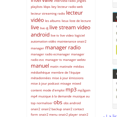
interview radio
jingles
playlists
kbps
key
lecteur radio web
lecteur
lecteur streaming radio
vidéo
les albums
lieux
liste de lecture
live
live stream video
live dj
android
live tv
live video
logiciel
automation vidéo
maintenance onair2
manager radio
manager
manager radio ecmanager
manager
radio evc
manager tv
manager webtv
manuel
matin
matinale
médias
médiathèque
membre de l'équipe
métadonnées
mise à jour émissions
mise à jour podcast
mixage
mixed
mp3
content
mode d'emploi
mp3gain
mp4
musique à la demande
musique au
obs
top
normaliser
obs android
onair2
onair2 backup
onair2 contact
form
onair2 menu
onair2 player
onair2
- La l