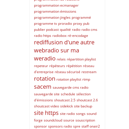
programmation ecmanager
programmation émissions
programmation jingles
programmé
programme tv
proradio
proxy
pub
publier podcast
qualité
radio
radio cms
radio https
radiobox
ré-encodage
rediffusion d'une autre
webradio sur ma
weradio
relais
répartition playlist
repeteur
répéteurs
répétition
réseau
d'entreprise
réseau sécurisé
restream
rotation
rotation playlist
rtmp
sacem
sauvegarde cms radio
sauvegarde site
schedule
sélection
d'émissions
shoutcast 2.5
shoutcast 2.6
shoutcast video
sidekick
site backup
site https
site radio
songs
sound
forge
soundcloud
source
souscription
sponsor
sponsors radio
spre
staff onair2