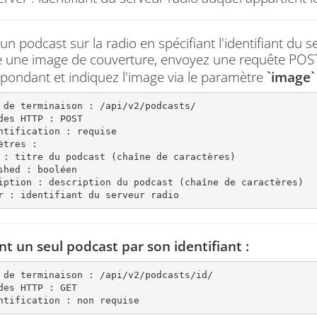
un podcast sur la radio en spécifiant l'identifiant du 
re une image de couverture, envoyez une requête POS
pondant et indiquez l'image via le
paramètre
`image` 
 de terminaison : /api/v2/podcasts/

des HTTP : POST

ntification : requise

ètres :

 : titre du podcast (chaîne de caractères)

shed : booléen

iption : description du podcast (chaîne de caractères)

r : identifiant du serveur radio
nt un seul podcast par son identifiant :
 de terminaison : /api/v2/podcasts/id/

des HTTP : GET

ntification : non requise