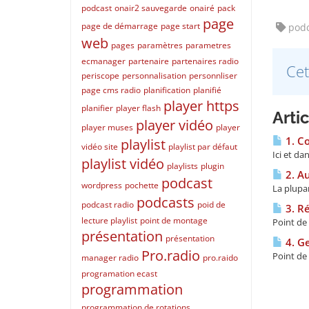
podcast
onair2 sauvegarde
onairé
pack
page
page de démarrage
page start
podca
web
pages
paramètres
parametres
ecmanager
partenaire
partenaires radio
Cet
periscope
personnalisation
personnliser
page cms radio
planification
planifié
player https
planifier
player flash
Arti
player vidéo
player muses
player
1. C
playlist
vidéo site
playlist par défaut
Ici et da
playlist vidéo
playlists
plugin
2. Au
podcast
wordpress
pochette
La plupar
podcasts
podcast radio
poid de
3. Ré
lecture playlist
point de montage
Point de 
présentation
présentation
4. Ge
Pro.radio
Point de 
manager radio
pro.raido
programation ecast
programmation
programmation de rotations