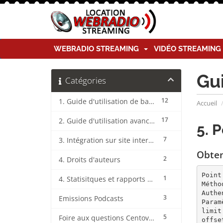
WEBRADIO STREAMING
VIDÉO STREAMIN
Gu
Catégories
12
1. Guide d'utilisation de base CentovaCast
Accueil
17
2. Guide d'utilisation avancée CentovaCast
5. P
7
3. Intégration sur site internet CentovaCast
Obten
2
4. Droits d'auteurs
Point
1
4. Statisitques et rapports CentovaCast
Métho
Authe
3
Emissions Podcasts
Param
limit
5
Foire aux questions CentovaCast
offse