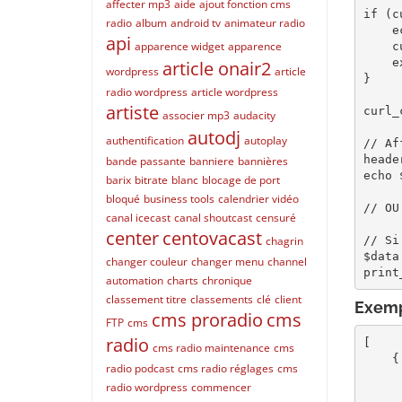
affecter mp3
aide
ajout fonction cms
if (c
radio
album
android tv
animateur radio
    echo "Erreur cURL: " . curl_error($ch);

api
apparence widget
apparence
    curl_close($ch);

    exit;

article onair2
wordpress
article
}

radio wordpress
article wordpress
artiste
curl_
associer mp3
audacity
autodj
authentification
autoplay
// Af
heade
bande passante
banniere
bannières
echo 
barix
bitrate
blanc
blocage de port
bloqué
business tools
calendrier vidéo
// OU
canal icecast
canal shoutcast
censuré
center
centovacast
// Si
chagrin
$data
changer couleur
changer menu
channel
print
automation
charts
chronique
classement titre
classements
clé
client
Exempl
cms proradio
cms
FTP
cms
radio
[

cms radio maintenance
cms
    {

radio podcast
cms radio réglages
cms
        "id
radio wordpress
commencer
        "folder": "the-ret