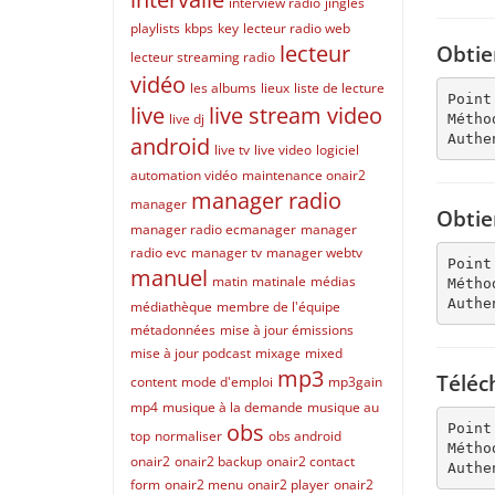
interview radio
jingles
playlists
kbps
key
lecteur radio web
lecteur
Obtie
lecteur streaming radio
vidéo
les albums
lieux
liste de lecture
Point
live
live stream video
live dj
Métho
Authe
android
live tv
live video
logiciel
automation vidéo
maintenance onair2
manager radio
manager
Obtie
manager radio ecmanager
manager
radio evc
manager tv
manager webtv
Point
manuel
matin
matinale
médias
Métho
Authe
médiathèque
membre de l'équipe
métadonnées
mise à jour émissions
mise à jour podcast
mixage
mixed
mp3
Téléc
content
mode d'emploi
mp3gain
mp4
musique à la demande
musique au
obs
Point
top
normaliser
obs android
Métho
onair2
onair2 backup
onair2 contact
Authe
form
onair2 menu
onair2 player
onair2