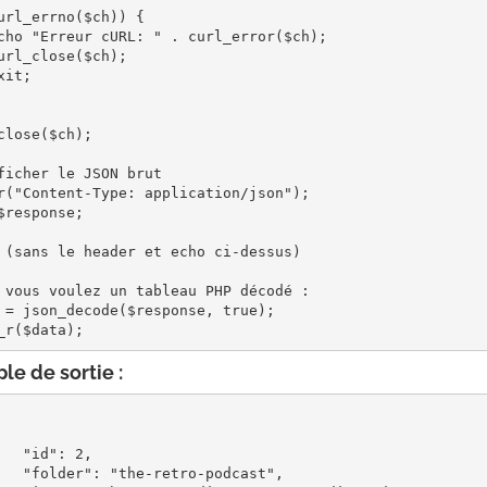
url_errno($ch)) {

close($ch);

ficher le JSON brut

r("Content-Type: application/json");

$response;

 (sans le header et echo ci-dessus)

 vous voulez un tableau PHP décodé :

 = json_decode($response, true);

_r($data);
e de sortie :
": 2,

ro-podcast",
