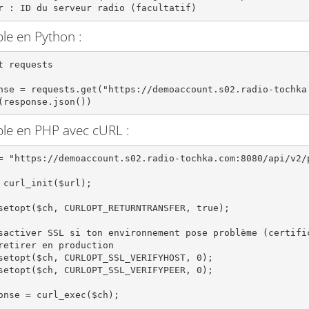
r : ID du serveur radio (facultatif)
le en Python :
t requests

nse = requests.get("https://demoaccount.s02.radio-tochka.
(response.json())
le en PHP avec cURL :
= "https://demoaccount.s02.radio-tochka.com:8080/api/v2/p
 curl_init($url);

setopt($ch, CURLOPT_RETURNTRANSFER, true);

sactiver SSL si ton environnement pose problème (certific
retirer en production

setopt($ch, CURLOPT_SSL_VERIFYHOST, 0);

setopt($ch, CURLOPT_SSL_VERIFYPEER, 0);

onse = curl_exec($ch);
