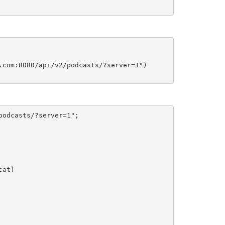
com:8080/api/v2/podcasts/?server=1")

odcasts/?server=1";

at)
