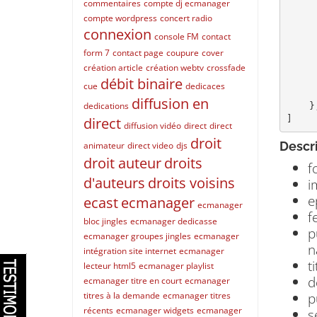
commentaires
compte dj ecmanager
        "image": "https://radio.com:8080/media/podc
        "episodes_c
compte wordpress
concert radio
        "feed_url": "https://radio.com:8080/api/v
connexion
console FM
contact
        "public_page_url": "https://radio.com:80
form 7
contact page
coupure
cover
        "title": "The Ret
création article
création webtv
crossfade
        "description": "There are many variations of 
débit binaire
        "published
cue
dedicaces
        "serv
diffusion en
dedications
    },

]
direct
diffusion vidéo
direct
direct
droit
Descr
animateur
direct video
djs
droit auteur
droits
f
d'auteurs
droits voisins
i
e
ecast
ecmanager
ecmanager
f
bloc jingles
ecmanager dedicasse
p
ecmanager groupes jingles
ecmanager
n
intégration site internet
ecmanager
t
lecteur html5
ecmanager playlist
d
ecmanager titre en court
ecmanager
p
titres à la demande
ecmanager titres
récents
ecmanager widgets
ecmanager
s