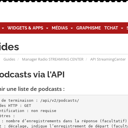
G
WIDGETS & APPS
MÉDIAS
GRAPHISME
TCHAT
ides
Guides
Manager Radio STREAMING CENTER
API StreamingCenter
odcasts via l'API
ir une liste de podcasts :
 de terminaison : /api/v2/podcasts/

des HTTP : GET

ntification : non requise

ètres :

 : nombre d’enregistrements dans la réponse (facultatif)

t : décalage, indique l’enregistrement de départ (faculta