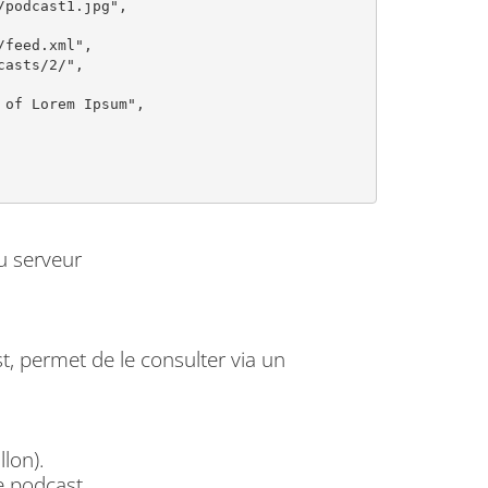
du serveur
t, permet de le consulter via un
llon).
le podcast