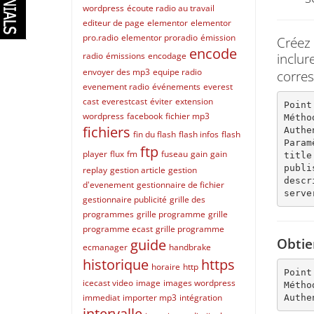
wordpress
écoute radio au travail
editeur de page
elementor
elementor
pro.radio
elementor proradio
émission
Créez 
encode
inclu
radio
émissions
encodage
envoyer des mp3
equipe radio
corres
evenement radio
événements
everest
cast
everestcast
éviter
extension
Point
wordpress
facebook
fichier mp3
Métho
fichiers
Authe
fin du flash
flash infos
flash
Param
ftp
player
flux
fm
fuseau
gain
gain
title
publi
replay
gestion article
gestion
descr
d'evenement
gestionnaire de fichier
serve
gestionnaire publicité
grille des
programmes
grille programme
grille
programme ecast
grille programme
Obtie
guide
ecmanager
handbrake
historique
https
horaire
http
Point
icecast video
image
images wordpress
Métho
immediat
importer mp3
intégration
Authe
intervalle