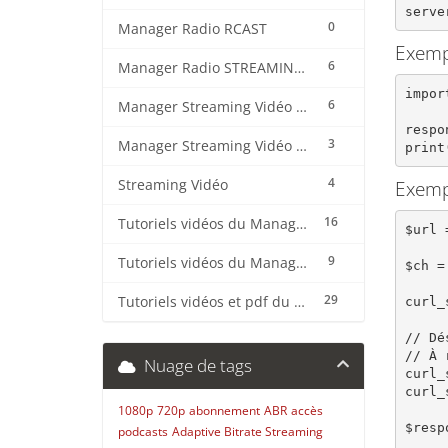
serve
0
Manager Radio RCAST
Exemp
6
Manager Radio STREAMING CENTER
impor
6
Manager Streaming Vidéo TVMCP
respo
3
Manager Streaming Vidéo VDO
print
4
Exemp
Streaming Vidéo
16
Tutoriels vidéos du Manager Radio CentovaCast
$url 
9
Tutoriels vidéos du Manager Radio STREAMING CENTER
$ch =
29
Tutoriels vidéos et pdf du CMS Radio Wordpress + OnAir2/Pro.Radio
curl_
// Dé
// À 
Nuage de tags
curl_
curl_
1080p
720p
abonnement
ABR
accès
$resp
podcasts
Adaptive Bitrate Streaming