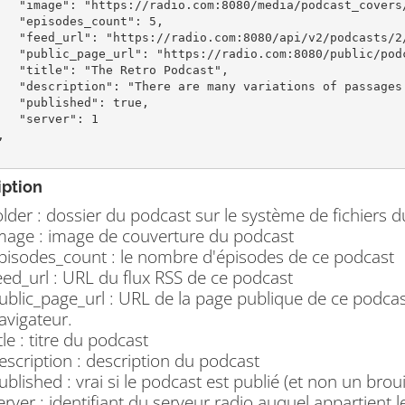
ast_covers/podcast1.jpg",

ount": 5,

2/podcasts/2/feed.xml",

80/public/podcasts/2/",

ro Podcast",

passages of Lorem Ipsum",

": true,

er": 1

iption
older : dossier du podcast sur le système de fichiers 
mage : image de couverture du podcast
pisodes_count : le nombre d'épisodes de ce podcast
eed_url : URL du flux RSS de ce podcast
ublic_page_url : URL de la page publique de ce podcas
avigateur.
itle : titre du podcast
escription : description du podcast
ublished : vrai si le podcast est publié (et non un broui
erver : identifiant du serveur radio auquel appartient 