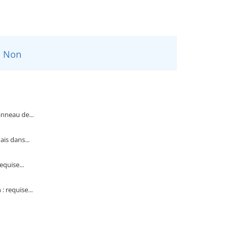
Non
anneau de...
ais dans...
quise...
 requise...