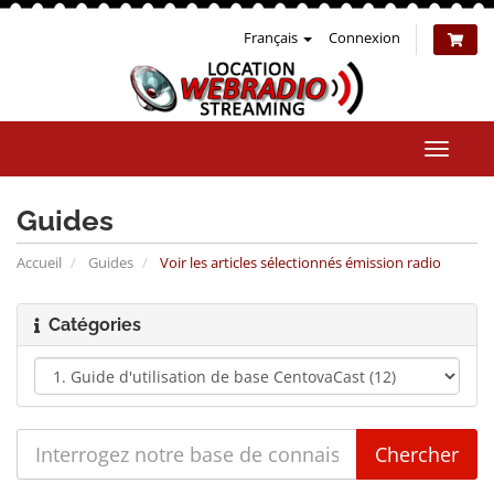
Français
Connexion
Bascul
la
naviga
Guides
Accueil
Guides
Voir les articles sélectionnés émission radio
Catégories