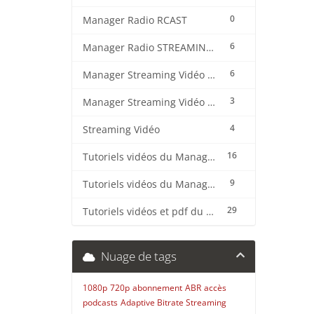
0
Manager Radio RCAST
6
Manager Radio STREAMING CENTER
6
Manager Streaming Vidéo TVMCP
3
Manager Streaming Vidéo VDO
4
Streaming Vidéo
16
Tutoriels vidéos du Manager Radio CentovaCast
9
Tutoriels vidéos du Manager Radio STREAMING CENTER
29
Tutoriels vidéos et pdf du CMS Radio Wordpress + OnAir2/Pro.Radio
Nuage de tags
1080p
720p
abonnement
ABR
accès
podcasts
Adaptive Bitrate Streaming