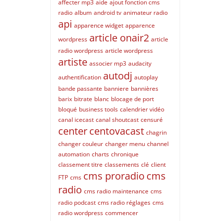
affecter mp3
aide
ajout fonction cms
radio
album
android tv
animateur radio
api
apparence widget
apparence
article onair2
wordpress
article
radio wordpress
article wordpress
artiste
associer mp3
audacity
autodj
authentification
autoplay
bande passante
banniere
bannières
barix
bitrate
blanc
blocage de port
bloqué
business tools
calendrier vidéo
canal icecast
canal shoutcast
censuré
center
centovacast
chagrin
changer couleur
changer menu
channel
automation
charts
chronique
classement titre
classements
clé
client
cms proradio
cms
FTP
cms
radio
cms radio maintenance
cms
radio podcast
cms radio réglages
cms
radio wordpress
commencer