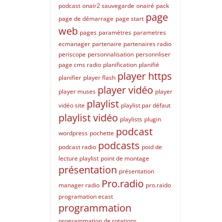
podcast
onair2 sauvegarde
onairé
pack
page
page de démarrage
page start
web
pages
paramètres
parametres
ecmanager
partenaire
partenaires radio
periscope
personnalisation
personnliser
page cms radio
planification
planifié
player https
planifier
player flash
player vidéo
player muses
player
playlist
vidéo site
playlist par défaut
playlist vidéo
playlists
plugin
podcast
wordpress
pochette
podcasts
podcast radio
poid de
lecture playlist
point de montage
présentation
présentation
Pro.radio
manager radio
pro.raido
programation ecast
programmation
programmation de rotations