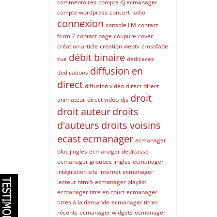
commentaires
compte dj ecmanager
compte wordpress
concert radio
connexion
console FM
contact
form 7
contact page
coupure
cover
création article
création webtv
crossfade
débit binaire
cue
dedicaces
diffusion en
dedications
direct
diffusion vidéo
direct
direct
droit
animateur
direct video
djs
droit auteur
droits
d'auteurs
droits voisins
ecast
ecmanager
ecmanager
bloc jingles
ecmanager dedicasse
ecmanager groupes jingles
ecmanager
intégration site internet
ecmanager
lecteur html5
ecmanager playlist
ecmanager titre en court
ecmanager
titres à la demande
ecmanager titres
récents
ecmanager widgets
ecmanager