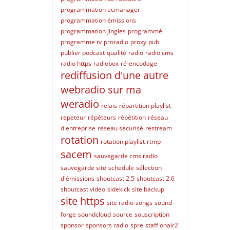
programmation ecmanager
programmation émissions
programmation jingles
programmé
programme tv
proradio
proxy
pub
publier podcast
qualité
radio
radio cms
radio https
radiobox
ré-encodage
rediffusion d'une autre
webradio sur ma
weradio
relais
répartition playlist
repeteur
répéteurs
répétition
réseau
d'entreprise
réseau sécurisé
restream
rotation
rotation playlist
rtmp
sacem
sauvegarde cms radio
sauvegarde site
schedule
sélection
d'émissions
shoutcast 2.5
shoutcast 2.6
shoutcast video
sidekick
site backup
site https
site radio
songs
sound
forge
soundcloud
source
souscription
sponsor
sponsors radio
spre
staff onair2