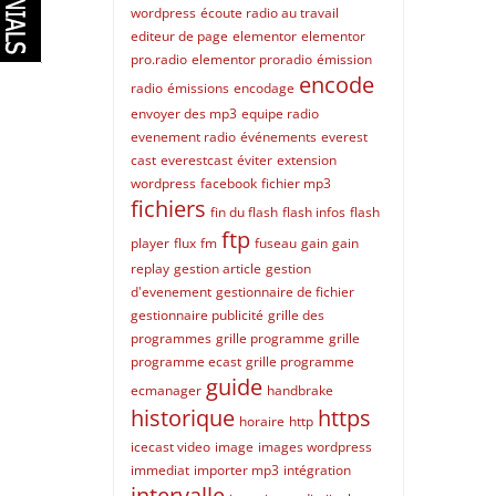
wordpress
écoute radio au travail
editeur de page
elementor
elementor
pro.radio
elementor proradio
émission
encode
radio
émissions
encodage
envoyer des mp3
equipe radio
evenement radio
événements
everest
cast
everestcast
éviter
extension
wordpress
facebook
fichier mp3
fichiers
fin du flash
flash infos
flash
ftp
player
flux
fm
fuseau
gain
gain
replay
gestion article
gestion
d'evenement
gestionnaire de fichier
gestionnaire publicité
grille des
programmes
grille programme
grille
programme ecast
grille programme
guide
ecmanager
handbrake
historique
https
horaire
http
icecast video
image
images wordpress
immediat
importer mp3
intégration
intervalle