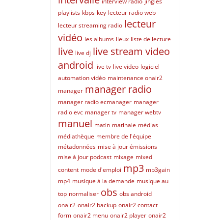
interview radio
jingles
playlists
kbps
key
lecteur radio web
lecteur
lecteur streaming radio
vidéo
les albums
lieux
liste de lecture
live
live stream video
live dj
android
live tv
live video
logiciel
automation vidéo
maintenance onair2
manager radio
manager
manager radio ecmanager
manager
radio evc
manager tv
manager webtv
manuel
matin
matinale
médias
médiathèque
membre de l'équipe
métadonnées
mise à jour émissions
mise à jour podcast
mixage
mixed
mp3
content
mode d'emploi
mp3gain
mp4
musique à la demande
musique au
obs
top
normaliser
obs android
onair2
onair2 backup
onair2 contact
form
onair2 menu
onair2 player
onair2