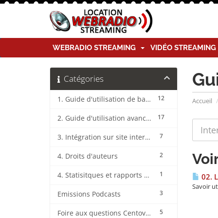
WEBRADIO STREAMING
VIDÉO STREAMIN
Gu
Catégories
12
1. Guide d'utilisation de base CentovaCast
Accueil
17
2. Guide d'utilisation avancée CentovaCast
7
3. Intégration sur site internet CentovaCast
Voi
2
4. Droits d'auteurs
1
4. Statisitques et rapports CentovaCast
02. L
Savoir ut
3
Emissions Podcasts
5
Foire aux questions CentovaCast