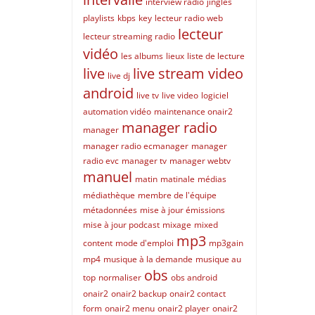
interview radio
jingles
playlists
kbps
key
lecteur radio web
lecteur
lecteur streaming radio
vidéo
les albums
lieux
liste de lecture
live
live stream video
live dj
android
live tv
live video
logiciel
automation vidéo
maintenance onair2
manager radio
manager
manager radio ecmanager
manager
radio evc
manager tv
manager webtv
manuel
matin
matinale
médias
médiathèque
membre de l'équipe
métadonnées
mise à jour émissions
mise à jour podcast
mixage
mixed
mp3
content
mode d'emploi
mp3gain
mp4
musique à la demande
musique au
obs
top
normaliser
obs android
onair2
onair2 backup
onair2 contact
form
onair2 menu
onair2 player
onair2