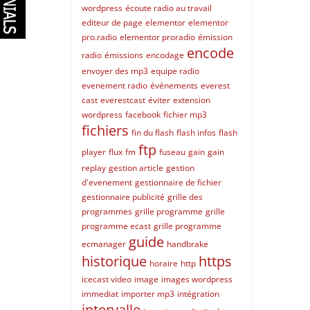
wordpress
écoute radio au travail
editeur de page
elementor
elementor
pro.radio
elementor proradio
émission
encode
radio
émissions
encodage
envoyer des mp3
equipe radio
evenement radio
événements
everest
cast
everestcast
éviter
extension
wordpress
facebook
fichier mp3
fichiers
fin du flash
flash infos
flash
ftp
player
flux
fm
fuseau
gain
gain
replay
gestion article
gestion
d'evenement
gestionnaire de fichier
gestionnaire publicité
grille des
programmes
grille programme
grille
programme ecast
grille programme
guide
ecmanager
handbrake
historique
https
horaire
http
icecast video
image
images wordpress
immediat
importer mp3
intégration
intervalle