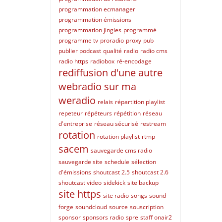
programmation ecmanager
programmation émissions
programmation jingles
programmé
programme tv
proradio
proxy
pub
publier podcast
qualité
radio
radio cms
radio https
radiobox
ré-encodage
rediffusion d'une autre
webradio sur ma
weradio
relais
répartition playlist
repeteur
répéteurs
répétition
réseau
d'entreprise
réseau sécurisé
restream
rotation
rotation playlist
rtmp
sacem
sauvegarde cms radio
sauvegarde site
schedule
sélection
d'émissions
shoutcast 2.5
shoutcast 2.6
shoutcast video
sidekick
site backup
site https
site radio
songs
sound
forge
soundcloud
source
souscription
sponsor
sponsors radio
spre
staff onair2