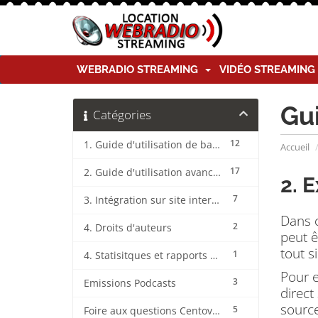
WEBRADIO STREAMING
VIDÉO STREAMIN
Gu
Catégories
12
1. Guide d'utilisation de base CentovaCast
Accueil
17
2. Guide d'utilisation avancée CentovaCast
2. 
7
3. Intégration sur site internet CentovaCast
Dans c
2
4. Droits d'auteurs
peut ê
tout s
1
4. Statisitques et rapports CentovaCast
Pour e
3
Emissions Podcasts
direct
source
5
Foire aux questions CentovaCast