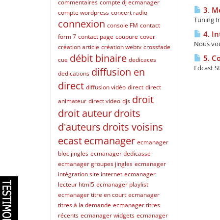
commentaires
compte dj ecmanager
3. Me
compte wordpress
concert radio
Tuning I
connexion
console FM
contact
4. In
form 7
contact page
coupure
cover
Nous vou
création article
création webtv
crossfade
débit binaire
5. Co
cue
dedicaces
Edcast St
diffusion en
dedications
direct
diffusion vidéo
direct
direct
droit
animateur
direct video
djs
droit auteur
droits
d'auteurs
droits voisins
ecast
ecmanager
ecmanager
bloc jingles
ecmanager dedicasse
ecmanager groupes jingles
ecmanager
intégration site internet
ecmanager
lecteur html5
ecmanager playlist
ecmanager titre en court
ecmanager
titres à la demande
ecmanager titres
récents
ecmanager widgets
ecmanager