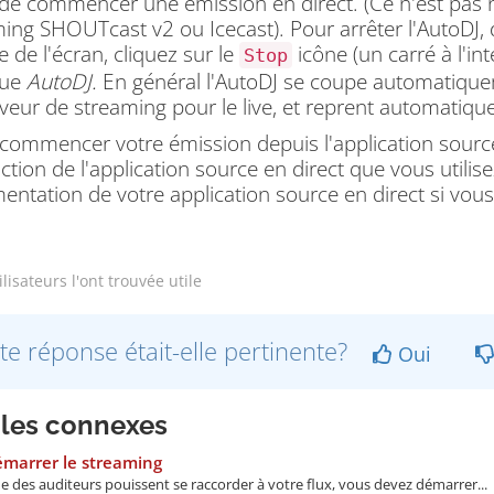
 de commencer une émission en direct.
(Ce n'est pas 
ing SHOUTcast v2 ou Icecast). Pour arrêter l'AutoDJ, 
 de l'écran, cliquez sur le
icône (un carré à l'in
Stop
que
AutoDJ.
En général l'AutoDJ se coupe automatique
veur de streaming pour le live, et reprent automatiqu
 commencer votre émission depuis l'application source
ction de l'application source en direct que vous utilise
ntation de votre application source en direct si vous
lisateurs l'ont trouvée utile
te réponse était-elle pertinente?
Oui
cles connexes
émarrer le streaming
e des auditeurs pouissent se raccorder à votre flux, vous devez démarrer...