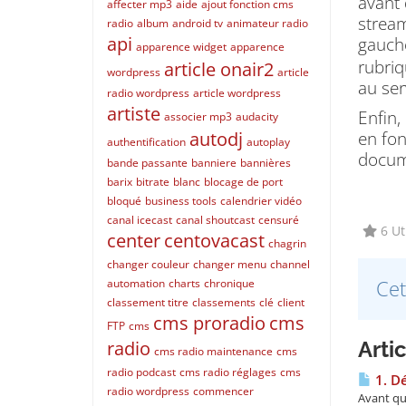
avant
affecter mp3
aide
ajout fonction cms
stream
radio
album
android tv
animateur radio
api
gauche
apparence widget
apparence
rubri
article onair2
wordpress
article
au ser
radio wordpress
article wordpress
artiste
Enfin,
associer mp3
audacity
en fon
autodj
authentification
autoplay
docume
bande passante
banniere
bannières
barix
bitrate
blanc
blocage de port
bloqué
business tools
calendrier vidéo
canal icecast
canal shoutcast
censuré
6 Uti
center
centovacast
chagrin
changer couleur
changer menu
channel
Cet
automation
charts
chronique
classement titre
classements
clé
client
cms proradio
cms
FTP
cms
radio
Arti
cms radio maintenance
cms
radio podcast
cms radio réglages
cms
1. D
radio wordpress
commencer
Avant qu