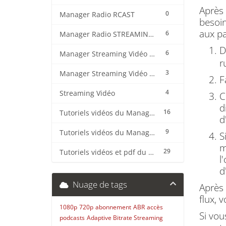
Après 
0
Manager Radio RCAST
besoin
aux pa
6
Manager Radio STREAMING CENTER
D
6
Manager Streaming Vidéo TVMCP
r
3
Manager Streaming Vidéo VDO
F
4
Streaming Vidéo
C
d
16
Tutoriels vidéos du Manager Radio CentovaCast
d
9
Tutoriels vidéos du Manager Radio STREAMING CENTER
S
m
29
Tutoriels vidéos et pdf du CMS Radio Wordpress + OnAir2/Pro.Radio
l
d
Nuage de tags
Après 
flux, 
1080p
720p
abonnement
ABR
accès
Si vou
podcasts
Adaptive Bitrate Streaming