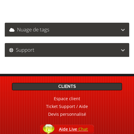
Nuage de tags
Support
CLIENTS
Espace client
Ticket Support / Aide
Devis personnalisé
Aide Live
Chat